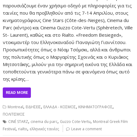
παρουσιάζουμε έναν χρήσιμο οδηγό με πληροφορίες για τις
ταινίες που θα προβληθούν από τις 7-14 Απριλίου, στους
κινηματογράφους Cine Stars (Côte-des-Neiges), Cinema du
Parc (κέντρο) και Cinema Guzzo Cote-Vertu (Sphèretech, Ville
St- Laurent), καθώς και στο Rialto. «Freedom Besieged»,
ντοκιμαντέρ του Ελληνοκαναδού Παναγιώτη Γιαννίτσου.
Προσωπικότητες όπως ο Νόαμ Τσόμσκι, αλλά και άνθρωποι
της πολιτικής όπως o Μαργαρίτης Σχοινάς και ο Κυριάκος
Μητσοτάκης, μιλούν για την σημερινή εικόνα της Ελλάδα και
τοποθετούνται γενικότερα πάνω σε φαινόμενα όπως αυτό
της κρίσης…
READ MORE
,
,
,
,
Montreal
ΕΙΔΗΣΕΙΣ
ΕΛΛΑΔΑ - ΚΟΣΜΟΣ
ΚΙΝΗΜΑΤΟΓΡΑΦΟΣ
ΠΟΛΙΤΙΣΜΟΣ
,
,
,
CINÉ STARZ
cinema du parc
Guzzo Cote-Vertu
Montreal Greek Film
,
,
Festival
rialto
ελληνικές ταινίες
Leave a comment