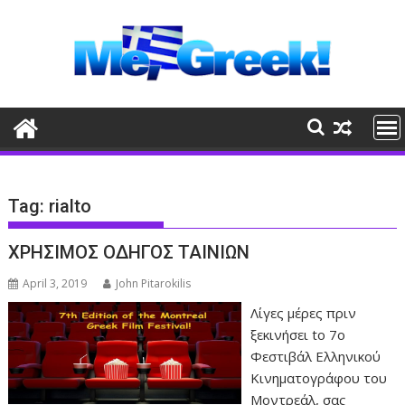
Skip
to
content
Tag:
rialto
ΧΡΗΣΙΜΟΣ ΟΔΗΓΟΣ ΤΑΙΝΙΩΝ
April 3, 2019
John Pitarokilis
Λίγες μέρες πριν
ξεκινήσει tο 7ο
Φεστιβάλ Ελληνικού
Κινηματογράφου του
Μοντρεάλ, σας