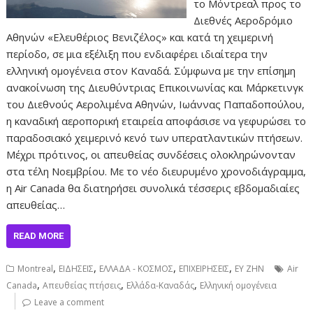
το Μόντρεαλ προς το
Διεθνές Αεροδρόμιο
Αθηνών «Ελευθέριος Βενιζέλος» και κατά τη χειμερινή
περίοδο, σε μια εξέλιξη που ενδιαφέρει ιδιαίτερα την
ελληνική ομογένεια στον Καναδά. Σύμφωνα με την επίσημη
ανακοίνωση της Διευθύντριας Επικοινωνίας και Μάρκετινγκ
του Διεθνούς Αερολιμένα Αθηνών, Ιωάννας Παπαδοπούλου,
η καναδική αεροπορική εταιρεία αποφάσισε να γεφυρώσει το
παραδοσιακό χειμερινό κενό των υπερατλαντικών πτήσεων.
Μέχρι πρότινος, οι απευθείας συνδέσεις ολοκληρώνονταν
στα τέλη Νοεμβρίου. Με το νέο διευρυμένο χρονοδιάγραμμα,
η Air Canada θα διατηρήσει συνολικά τέσσερις εβδομαδιαίες
απευθείας…
READ MORE
,
,
,
,
Montreal
ΕΙΔΗΣΕΙΣ
ΕΛΛΑΔΑ - ΚΟΣΜΟΣ
ΕΠΙΧΕΙΡΗΣΕΙΣ
ΕΥ ΖΗΝ
Air
,
,
,
Canada
Απευθείας πτήσεις
Ελλάδα-Καναδάς
Ελληνική ομογένεια
Leave a comment