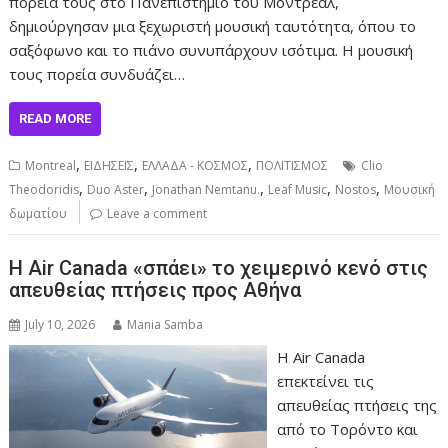
πορεία τους στο Πανεπιστήμιο του Μόντρεαλ,
δημιούργησαν μια ξεχωριστή μουσική ταυτότητα, όπου το
σαξόφωνο και το πιάνο συνυπάρχουν ισότιμα. Η μουσική
τους πορεία συνδυάζει…
READ MORE
,
,
,
Montreal
ΕΙΔΗΣΕΙΣ
ΕΛΛΑΔΑ - ΚΟΣΜΟΣ
ΠΟΛΙΤΙΣΜΟΣ
Clio
,
,
,
,
,
Theodoridis
Duo Aster
Jonathan Nemtanu.
Leaf Music
Nostos
Μουσική
δωματίου
Leave a comment
Η Air Canada «σπάει» το χειμερινό κενό στις
απευθείας πτήσεις προς Αθήνα
July 10, 2026
Mania Samba
Η Air Canada
επεκτείνει τις
απευθείας πτήσεις της
από το Τορόντο και