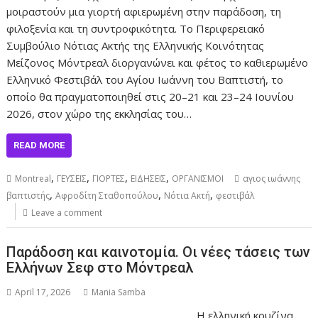
μοιραστούν μια γιορτή αφιερωμένη στην παράδοση, τη
φιλοξενία και τη συντροφικότητα. Το Περιφερειακό
Συμβούλιο Νότιας Ακτής της Ελληνικής Κοινότητας
Μείζονος Μόντρεαλ διοργανώνει και φέτος το καθιερωμένο
Ελληνικό Φεστιβάλ του Αγίου Ιωάννη του Βαπτιστή, το
οποίο θα πραγματοποιηθεί στις 20–21 και 23–24 Ιουνίου
2026, στον χώρο της εκκλησίας του…
READ MORE
,
,
,
,
Montreal
ΓΕΥΣΕΙΣ
ΓΙΟΡΤΕΣ
ΕΙΔΗΣΕΙΣ
ΟΡΓΑΝΙΣΜΟΙ
αγιος ιωάννης
,
,
,
βαπτιστής
Αφροδίτη Σταθοπούλου
Νότια Ακτή
φεστιβάλ
Leave a comment
Παράδοση και καινοτομία. Οι νέες τάσεις των
Ελλήνων Σεφ στο Μόντρεαλ
April 17, 2026
Mania Samba
Η ελληνική κουζίνα