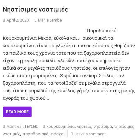
Νηστίσιμες νοστιμιές
April 2, 2020
Mania Samba
Παραδοσιακά
Κουρκουμπίνια Μικρά, εύκολα και ….οικονομικά τα
κουρκουμπίνια είναι τα γλυκάκια που σε κάποιους θυμίζουν
τα παιδικά τους χρόνια τότε που τα ζαχαροπλαστεία δεν
είχαν τη μεγάλη ποικιλία γλυκών που έχουν σήμερα και
ειδικά στις μεγάλες περιόδους νηστείας, οι επιλογές ήταν
ακόμη πιο περιορισμένες. Θυμάμαι τον κυρ-Στέλιο, τον
ζαχαροπλάστη, που τα “στοίβαζε” σε μεγάλα στρογγυλά
ταψιά και η μυρωδιά της κανέλας γέμιζε τον αέρα της μικρής
αγοράς του χωριού…
READ MORE
,
,
,
,
Montreal
ΓΕΥΣΕΙΣ
κουρκουμπίνια
νηστεία
νηστίσιμα
νηστίσιμες
,
,
νοστιμιές
παραδοσιακά
πάσχα
Leave a comment