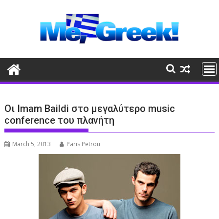
Skip
to
content
Οι Imam Baildi στο μεγαλύτερο music
conference του πλανήτη
March 5, 2013
Paris Petrou