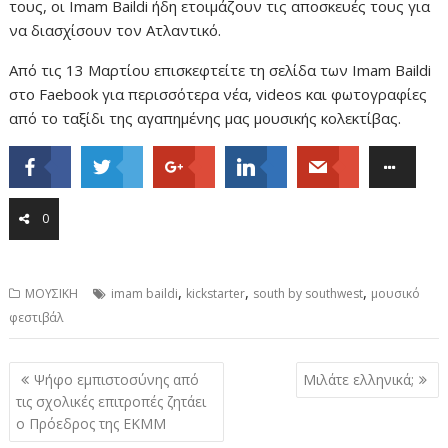
τους, οι Imam Baildi ήδη ετοιμάζουν τις αποσκευές τους για
να διασχίσουν τον Ατλαντικό.
Από τις 13 Μαρτίου επισκεφτείτε τη σελίδα των Imam Baildi
στο Faebook για περισσότερα νέα, videos και φωτογραφίες
από το ταξίδι της αγαπημένης μας μουσικής κολεκτίβας.
0
,
,
,
ΜΟΥΣΙΚΗ
imam baildi
kickstarter
south by southwest
μουσικό
φεστιβάλ
Post
Ψήφο εμπιστοσύνης από
Μιλάτε ελληνικά;
navigation
τις σχολικές επιτροπές ζητάει
ο Πρόεδρος της ΕΚΜΜ