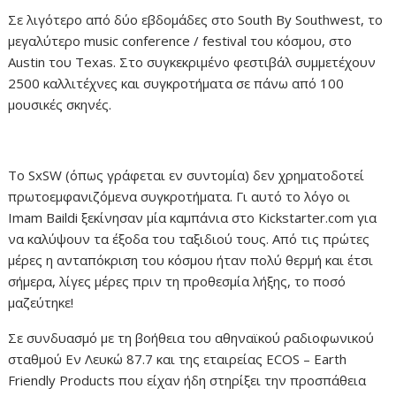
Σε λιγότερο από δύο εβδομάδες στο South By Southwest, το
μεγαλύτερο music conference / festival του κόσμου, στο
Austin του Τexas. Στο συγκεκριμένο φεστιβάλ συμμετέχουν
2500 καλλιτέχνες και συγκροτήματα σε πάνω από 100
μουσικές σκηνές.
Το SxSW (όπως γράφεται εν συντομία) δεν χρηματοδοτεί
πρωτοεμφανιζόμενα συγκροτήματα. Γι αυτό το λόγο οι
Imam Baildi ξεκίνησαν μία καμπάνια στο Kickstarter.com για
να καλύψουν τα έξοδα του ταξιδιού τους. Από τις πρώτες
μέρες η ανταπόκριση του κόσμου ήταν πολύ θερμή και έτσι
σήμερα, λίγες μέρες πριν τη προθεσμία λήξης, το ποσό
μαζεύτηκε!
Σε συνδυασμό με τη βοήθεια του αθηναϊκού ραδιοφωνικού
σταθμού Εν Λευκώ 87.7 και της εταιρείας ECOS – Earth
Friendly Products που είχαν ήδη στηρίξει την προσπάθεια