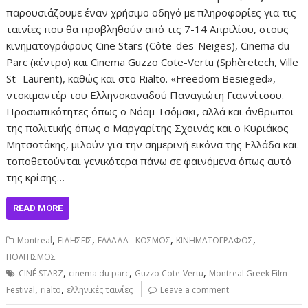
παρουσιάζουμε έναν χρήσιμο οδηγό με πληροφορίες για τις
ταινίες που θα προβληθούν από τις 7-14 Απριλίου, στους
κινηματογράφους Cine Stars (Côte-des-Neiges), Cinema du
Parc (κέντρο) και Cinema Guzzo Cote-Vertu (Sphèretech, Ville
St- Laurent), καθώς και στο Rialto. «Freedom Besieged»,
ντοκιμαντέρ του Ελληνοκαναδού Παναγιώτη Γιαννίτσου.
Προσωπικότητες όπως ο Νόαμ Τσόμσκι, αλλά και άνθρωποι
της πολιτικής όπως o Μαργαρίτης Σχοινάς και ο Κυριάκος
Μητσοτάκης, μιλούν για την σημερινή εικόνα της Ελλάδα και
τοποθετούνται γενικότερα πάνω σε φαινόμενα όπως αυτό
της κρίσης…
READ MORE
,
,
,
,
Montreal
ΕΙΔΗΣΕΙΣ
ΕΛΛΑΔΑ - ΚΟΣΜΟΣ
ΚΙΝΗΜΑΤΟΓΡΑΦΟΣ
ΠΟΛΙΤΙΣΜΟΣ
,
,
,
CINÉ STARZ
cinema du parc
Guzzo Cote-Vertu
Montreal Greek Film
,
,
Festival
rialto
ελληνικές ταινίες
Leave a comment