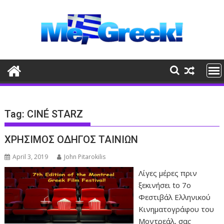
Skip
to
content
Tag:
CINÉ STARZ
ΧΡΗΣΙΜΟΣ ΟΔΗΓΟΣ ΤΑΙΝΙΩΝ
April 3, 2019
John Pitarokilis
Λίγες μέρες πριν
ξεκινήσει tο 7ο
Φεστιβάλ Ελληνικού
Κινηματογράφου του
Μοντρεάλ, σας