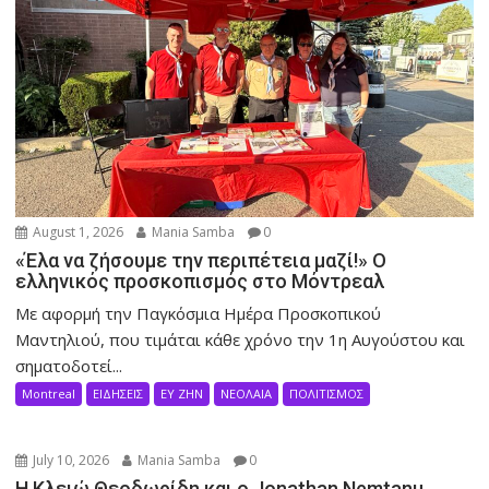
August 1, 2026
Mania Samba
0
«Έλα να ζήσουμε την περιπέτεια μαζί!» Ο
ελληνικός προσκοπισμός στο Μόντρεαλ
Με αφορμή την Παγκόσμια Ημέρα Προσκοπικού
Μαντηλιού, που τιμάται κάθε χρόνο την 1η Αυγούστου και
σηματοδοτεί...
Montreal
ΕΙΔΗΣΕΙΣ
ΕΥ ΖΗΝ
ΝΕΟΛΑΙΑ
ΠΟΛΙΤΙΣΜΟΣ
July 10, 2026
Mania Samba
0
Η Κλειώ Θεοδωρίδη και ο Jonathan Nemtanu