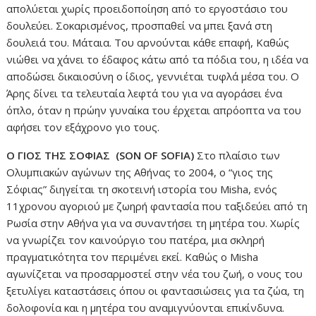
απολύεται χωρίς προειδοποίηση από το εργοστάσιο του
δουλεύει. Σοκαρισμένος, προσπαθεί να μπει ξανά στη
δουλειά του. Μάταια. Του αρνούνται κάθε επαφή, Καθώς
νιώθει να χάνει το έδαφος κάτω από τα πόδια του, η ιδέα να
αποδώσει δικαιοσύνη ο ίδιος, γεννιέται τυφλά μέσα του. Ο
Άρης δίνει τα τελευταία λεφτά του για να αγοράσει ένα
όπλο, όταν η πρώην γυναίκα του έρχεται απρόοπτα να του
αφήσει τον εξάχρονο γιο τους.
Ο ΓΙΟΣ ΤΗΣ ΣΟΦΙΑΣ (SON OF SOFIA)
Στο πλαίσιο των
Ολυμπιακών αγώνων της Αθήνας το 2004, ο “γιος της
Σόφιας” διηγείται τη σκοτεινή ιστορία του Misha, ενός
11χρονου αγοριού με ζωηρή φαντασία που ταξιδεύει από τη
Ρωσία στην Αθήνα για να συναντήσει τη μητέρα του. Χωρίς
να γνωρίζει τον καινούργιο του πατέρα, μια σκληρή
πραγματικότητα τον περιμένει εκεί. Καθώς ο Misha
αγωνίζεται να προσαρμοστεί στην νέα του ζωή, ο νους του
ξετυλίγει καταστάσεις όπου οι φαντασιώσεις για τα ζώα, τη
δολοφονία και η μητέρα του αναμιγνύονται επικίνδυνα.