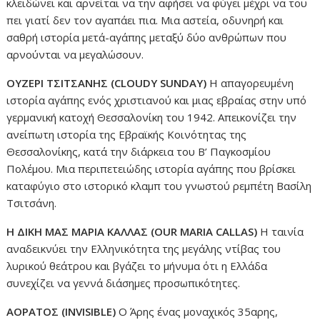
κλειδώνει και αρνείται να την αφήσει να φύγει μέχρι να του
πει γιατί δεν τον αγαπάει πια. Μια αστεία, οδυνηρή και
σαθρή ιστορία μετά-αγάπης μεταξύ δύο ανθρώπων που
αρνούνται να μεγαλώσουν.
ΟΥΖΕΡΙ ΤΣΙΤΣΑΝΗΣ (CLOUDY SUNDAY)
Η απαγορευμένη
ιστορία αγάπης ενός χριστιανού και μιας εβραίας στην υπό
γερμανική κατοχή Θεσσαλονίκη του 1942. Απεικονίζει την
ανείπωτη ιστορία της Εβραϊκής Κοινότητας της
Θεσσαλονίκης, κατά την διάρκεια του Β’ Παγκοσμίου
Πολέμου. Μια περιπετειώδης ιστορία αγάπης που βρίσκει
καταφύγιο στο ιστορικό κλαμπ του γνωστού ρεμπέτη Βασίλη
Τσιτσάνη.
Η ΔΙΚΗ ΜΑΣ ΜΑΡΙΑ ΚΑΛΛΑΣ (OUR MARIA CALLAS)
Η ταινία
αναδεικνύει την Ελληνικότητα της μεγάλης ντίβας του
λυρικού θεάτρου και βγάζει το μήνυμα ότι η Ελλάδα
συνεχίζει να γεννά διάσημες προσωπικότητες.
ΑΟΡΑΤΟΣ (INVISIBLE)
Ο Άρης ένας μοναχικός 35αρης,