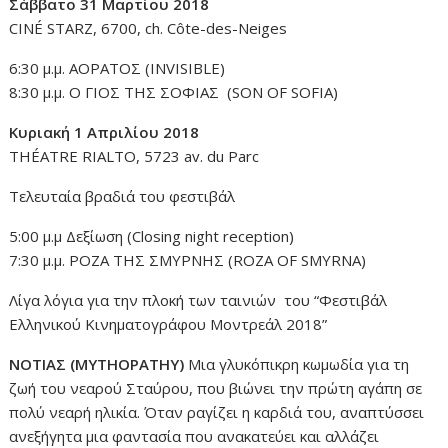
Σάββατο 31 Μαρτίου 2018
CINÉ STARZ, 6700, ch. Côte-des-Neiges
6:30 μ.μ. ΑΟΡΑΤΟΣ (INVISIBLE)
8:30 μ.μ. Ο ΓΙΟΣ ΤΗΣ ΣΟΦΙΑΣ (SON OF SOFIA)
Κυριακή 1 Απριλίου 2018
THÉATRE RIALTO, 5723 av. du Parc
Τελευταία βραδιά του φεστιβάλ
5:00 μ.μ Δεξίωση (Closing night reception)
7:30 μ.μ. ΡΟΖΑ ΤΗΣ ΣΜΥΡΝΗΣ (ROZA OF SMYRNA)
Λίγα λόγια για την πλοκή των ταινιών του “Φεστιβάλ
Ελληνικού Κινηματογράφου Μοντρεάλ 2018”
ΝΟΤΙΑΣ (MYTHOPATHY)
Μια γλυκόπικρη κωμωδία για τη
ζωή του νεαρού Σταύρου, που βιώνει την πρώτη αγάπη σε
πολύ νεαρή ηλικία. Όταν ραγίζει η καρδιά του, αναπτύσσει
ανεξήγητα μια φαντασία που ανακατεύει και αλλάζει