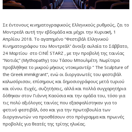
Σε έντονους κινηματογραφικούς Ελληνικούς ρυθμούς, ζει το
Μοντρεάλ αυτή την εβδομάδα και μέχρι την Κυριακή, 1
Απρλίου 2018. Το αγαπημένο “Φεστιβάλ Ελληνικού
Κινηματογράφου του Μοντρεάλ” άνοιξε αυλαία το Σάββατο,
24 Μαρτίου στο CINÉ STARZ , με την προβολή της ταινίας
“Νοτιάς” (Mythopathy) του Τάσου Μπουλμέτη. Νωρίτερα
προβλήθηκε το μικρού μήκους ντοκιμαντέρ ” The Sculpture of
the Greek immikgrant”, ενώ οι διοργανωτές του φεστιβάλ
καλωσόρισαν, επίσημους και δημοσιογράφους μετά τυριού
και οίνου. Ευχές, συζητήσεις, αλλά και πολλά συγχαρητήρια
δόθηκαν στον Γιάννη Καούσια και την ομάδα του, τόσο για
τις πολύ αξιόλογες ταινίες που εξασφαλίστηκαν για το
φετινό φεστιβάλ, όσο και για την πρωτοβουλία των
διοργανωτών να προσθέσουν στο πρόγραμμα και πρωινές
προβολές για θεατές της τρίτης ηλικίας.