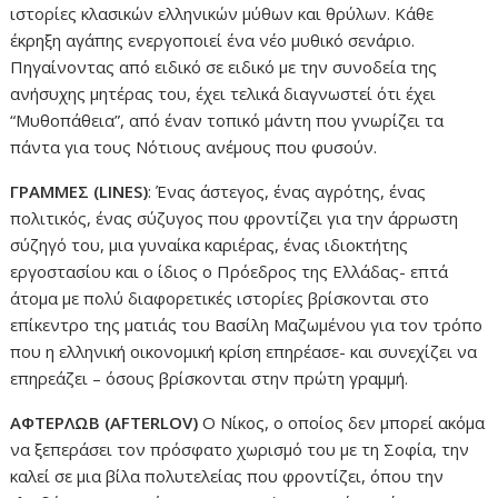
ιστορίες κλασικών ελληνικών μύθων και θρύλων. Κάθε
έκρηξη αγάπης ενεργοποιεί ένα νέο μυθικό σενάριο.
Πηγαίνοντας από ειδικό σε ειδικό με την συνοδεία της
ανήσυχης μητέρας του, έχει τελικά διαγνωστεί ότι έχει
“Μυθοπάθεια”, από έναν τοπικό μάντη που γνωρίζει τα
πάντα για τους Νότιους ανέμους που φυσούν.
ΓΡΑΜΜΕΣ (LINES)
: Ένας άστεγος, ένας αγρότης, ένας
πολιτικός, ένας σύζυγος που φροντίζει για την άρρωστη
σύζηγό του, μια γυναίκα καριέρας, ένας ιδιοκτήτης
εργοστασίου και ο ίδιος ο Πρόεδρος της Ελλάδας- επτά
άτομα με πολύ διαφορετικές ιστορίες βρίσκονται στο
επίκεντρο της ματιάς του Βασίλη Μαζωμένου για τον τρόπο
που η ελληνική οικονομική κρίση επηρέασε- και συνεχίζει να
επηρεάζει – όσους βρίσκονται στην πρώτη γραμμή.
ΑΦΤΕΡΛΩΒ (AFTERLOV)
Ο Νίκος, ο οποίος δεν μπορεί ακόμα
να ξεπεράσει τον πρόσφατο χωρισμό του με τη Σοφία, την
καλεί σε μια βίλα πολυτελείας που φροντίζει, όπου την