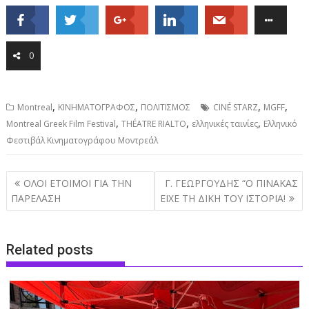
0
,
,
,
,
Montreal
ΚΙΝΗΜΑΤΟΓΡΑΦΟΣ
ΠΟΛΙΤΙΣΜΟΣ
CINÉ STARZ
MGFF
,
,
,
Montreal Greek Film Festival
THÉATRE RIALTO
ελληνικές ταινίες
Ελληνικό
Φεστιβάλ Κινηματογράφου Μοντρεάλ
Post
ΟΛΟΙ ΕΤΟΙΜΟΙ ΓΙΑ ΤΗΝ
Γ. ΓΕΩΡΓΟΥΔΗΣ “Ο ΠΙΝΑΚΑΣ
navigation
ΠΑΡΕΛΑΣΗ
ΕΙΧΕ ΤΗ ΔΙΚΗ ΤΟΥ ΙΣΤΟΡΙΑ!
Related posts