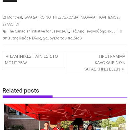
,
,
,
,
,
Montreal
ΕΛΛΑΔΑ
ΚΟΙΝΟΤΗΤΕΣ / ΣΧΟΛΕΙΑ
ΝΕΟΛΑΙΑ
ΠΟΛΙΤΙΣΜΟΣ
ΣΥΛΛΟΓΟΙ
,
,
,
The Canadian Initiative for Lesvos-CIL
Γιάννης Γεωργούδης
εκμμ
Το
,
σπίτι της θειάς Νέλλυς
χαμόγελο του παιδιού
Post
ΕΛΛΗΝΙΚΕΣ ΤΑΙΝΙΕΣ ΣΤΟ
ΠΡΟΓΡΑΜΜΑ
navigation
ΜΟΝΤΡΕΑΛ
ΚΑΛΟΚΑΙΡΙΝΩΝ
ΚΑΤΑΣΚΗΝΩΣΕΩΝ
Related posts