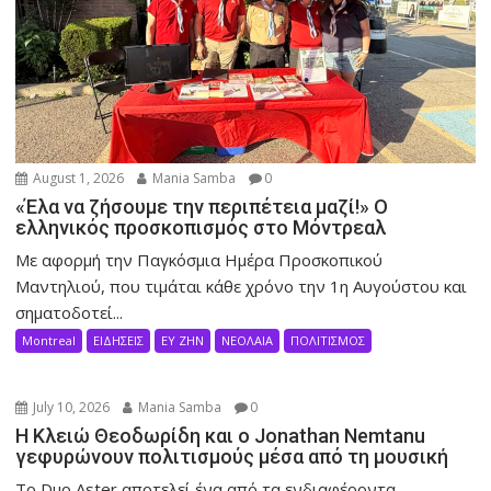
August 1, 2026
Mania Samba
0
«Έλα να ζήσουμε την περιπέτεια μαζί!» Ο
ελληνικός προσκοπισμός στο Μόντρεαλ
Με αφορμή την Παγκόσμια Ημέρα Προσκοπικού
Μαντηλιού, που τιμάται κάθε χρόνο την 1η Αυγούστου και
σηματοδοτεί...
Montreal
ΕΙΔΗΣΕΙΣ
ΕΥ ΖΗΝ
ΝΕΟΛΑΙΑ
ΠΟΛΙΤΙΣΜΟΣ
July 10, 2026
Mania Samba
0
Η Κλειώ Θεοδωρίδη και ο Jonathan Nemtanu
γεφυρώνουν πολιτισμούς μέσα από τη μουσική
Το Duo Aster αποτελεί ένα από τα ενδιαφέροντα