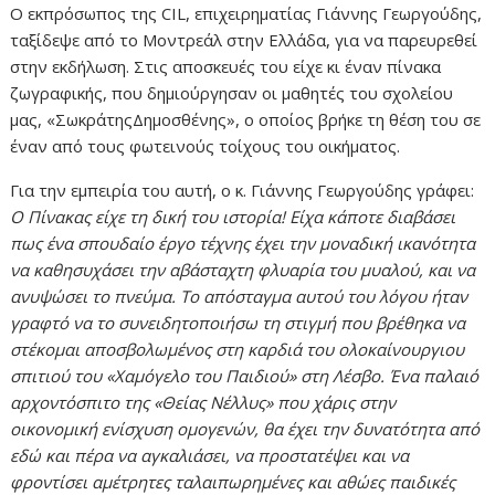
Ο εκπρόσωπος της CIL, επιχειρηματίας Γιάννης Γεωργούδης,
ταξίδεψε από το Μοντρεάλ στην Ελλάδα, για να παρευρεθεί
στην εκδήλωση. Στις αποσκευές του είχε κι έναν πίνακα
ζωγραφικής, που δημιούργησαν οι μαθητές του σχολείου
μας, «ΣωκράτηςΔημοσθένης», ο οποίος βρήκε τη θέση του σε
έναν από τους φωτεινούς τοίχους του οικήματος.
Για την εμπειρία του αυτή, ο κ. Γιάννης Γεωργούδης γράφει:
Ο Πίνακας είχε τη δική του ιστορία! Είχα κάποτε διαβάσει
πως ένα σπουδαίο έργο τέχνης έχει την μοναδική ικανότητα
να καθησυχάσει την αβάσταχτη φλυαρία του μυαλού, και να
ανυψώσει το πνεύμα. Το απόσταγμα αυτού του λόγου ήταν
γραφτό να το συνειδητοποιήσω τη στιγμή που βρέθηκα να
στέκομαι αποσβολωμένος στη καρδιά του ολοκαίνουργιου
σπιτιού του «Χαμόγελο του Παιδιού» στη Λέσβο. Ένα παλαιό
αρχοντόσπιτο της «Θείας Νέλλυς» που χάρις στην
οικονομική ενίσχυση ομογενών, θα έχει την δυνατότητα από
εδώ και πέρα να αγκαλιάσει, να προστατέψει και να
φροντίσει αμέτρητες ταλαιπωρημένες και αθώες παιδικές