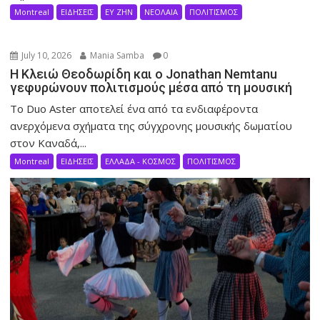
Montreal
ΕΙΔΗΣΕΙΣ
ΕΥ ΖΗΝ
ΝΕΟΛΑΙΑ
ΠΟΛΙΤΙΣΜΟΣ
July 10, 2026
Mania Samba
0
Η Κλειώ Θεοδωρίδη και ο Jonathan Nemtanu
γεφυρώνουν πολιτισμούς μέσα από τη μουσική
Το Duo Aster αποτελεί ένα από τα ενδιαφέροντα
ανερχόμενα σχήματα της σύγχρονης μουσικής δωματίου
στον Καναδά,...
Montreal
ΕΙΔΗΣΕΙΣ
ΕΛΛΑΔΑ - ΚΟΣΜΟΣ
ΠΟΛΙΤΙΣΜΟΣ