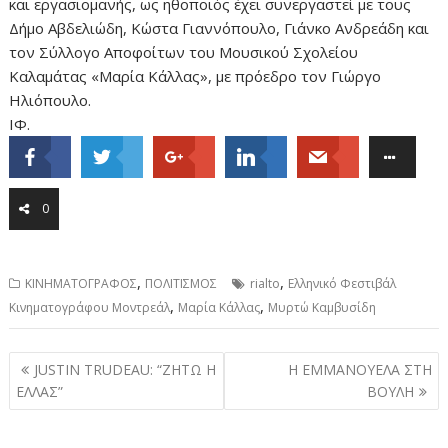
και εργασιομανής, ως ηθοποιός έχει συνεργαστεί με τους
Δήμο Αβδελιώδη, Κώστα Γιαννόπουλο, Γιάνκο Ανδρεάδη και
τον Σύλλογο Αποφοίτων του Μουσικού Σχολείου
Καλαμάτας «Μαρία Κάλλας», με πρόεδρο τον Γιώργο
Ηλιόπουλο.
ΙΦ.
0
,
,
ΚΙΝΗΜΑΤΟΓΡΑΦΟΣ
ΠΟΛΙΤΙΣΜΟΣ
rialto
Ελληνικό Φεστιβάλ
,
,
Κινηματογράφου Μοντρεάλ
Μαρία Κάλλας
Μυρτώ Καμβυσίδη
Post
JUSTIN TRUDEAU: “ΖΗΤΩ Η
Η ΕΜΜΑΝΟΥΕΛΑ ΣΤΗ
navigation
ΕΛΛΑΣ”
ΒΟΥΛΗ