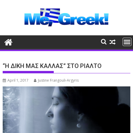
Skip
to
content
“Η ΔΙΚΗ ΜΑΣ ΚΑΛΛΑΣ” ΣΤΟ ΡΙΑΛΤΟ
April 1, 2017
Justine Frangouli-Argyris