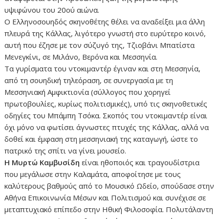
υψιφώνου του 20ού αιώνα.
Ο Ελληνοσουηδός σκηνοθέτης θέλει να αναδείξει μια άλλη
πλευρά της Κάλλας, λιγότερο γνωστή στο ευρύτερο κοινό,
αυτή που έζησε με τον σύζυγό της, Τζιοβάνι Μπατίστα
Μενεγκίνι, σε Μιλάνο, Βερόνα και Μεσσηνία.
Τα γυρίσματα του ντοκιμαντέρ έγιναν και στη Μεσσηνία,
από τη σουηδική τηλεόραση, σε συνεργασία με τη
Μεσσηνιακή Αμφικτιονία (σύλλογος που χορηγεί
πρωτοβουλίες, κυρίως πολιτισμικές), υπό τις σκηνοθετικές
οδηγίες του Μπάμπη Τσόκα. Σκοπός του ντοκιμαντέρ είναι
όχι μόνο να φωτίσει άγνωστες πτυχές της Κάλλας, αλλά να
δοθεί και έμφαση στη μεσσηνιακή της καταγωγή, ώστε το
πατρικό της σπίτι να γίνει μουσείο.
Η Μυρτώ Καμβυσίδη
είναι ηθοποιός και τραγουδίστρια
που μεγάλωσε στην Καλαμάτα, αποφοίτησε με τους
καλύτερους βαθμούς από το Μουσικό Ωδείο, σπούδασε στην
Αθήνα Επικοινωνία Μέσων και Πολιτισμού και συνέχισε σε
μεταπτυχιακό επίπεδο στην Ηθική Φιλοσοφία. Πολυτάλαντη