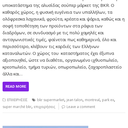
υποκατάστημα της αλυσίδας σούπερ μάρκετ της BKR. O
καθαρός χώρος, η φυσική ευγένεια των υπαλλήλων, τα
ολόφρεσκα λαχανικά, φρούτα, κρέατα και ψάρια, καθώς και η
σοφή τοποθέτηση των προϊόντων στα ράφια των
διαδρόμων, σε συνδυασμό με τις πολύ χαμηλές και
ανταγωνιστικές τιμές, φαίνεται πως καθημερινά, όλο και
περισσότερο, κλέβουν τις καρδιές των Ελλήνων
καταναλωτών. Ο χώρος του καταστήματος έχει έξυπνα
αξιοποιηθεί, ώστε να διαθέτει, οργανωμένο ιχθυοπωλείο,
κρεοπωλείο, τμήμα τυριών, οπωροπωλείο, ζαχαροπλαστείο
άλλα και…
READ MORE
,
,
,
,
ΕΠΙΧΕΙΡΗΣΕΙΣ
bkr supermarket
jean talon
montreal
park ex
,
super marché bkr
επιχειρήσεις
Leave a comment