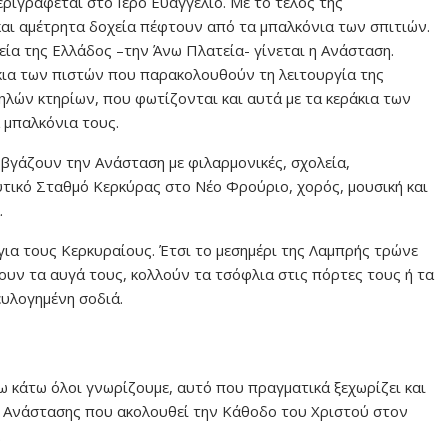
ριγράφεται στο Ιερό Ευαγγέλιο. Με το τέλος της
και αμέτρητα δοχεία πέφτουν από τα μπαλκόνια των σπιτιών.
ία της Ελλάδος –την Άνω Πλατεία- γίνεται η Ανάσταση.
άκια των πιστών που παρακολουθούν τη λειτουργία της
λών κτηρίων, που φωτίζονται και αυτά με τα κεράκια των
 μπαλκόνια τους.
ς βγάζουν την Ανάσταση με φιλαρμονικές, σχολεία,
υτικό Σταθμό Κερκύρας στο Νέο Φρούριο, χορός, μουσική και
.
ια τους Κερκυραίους. Έτσι το μεσημέρι της Λαμπρής τρώνε
υν τα αυγά τους, κολλούν τα τσόφλια στις πόρτες τους ή τα
ευλογημένη σοδιά.
 κάτω όλοι γνωρίζουμε, αυτό που πραγματικά ξεχωρίζει και
 Ανάστασης που ακολουθεί την Κάθοδο του Χριστού στον
.