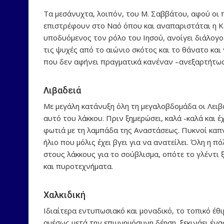
Τα μεσάνυχτα, λοιπόν, του Μ. Σαββάτου, αφού οι π
επιστρέφουν στο Ναό όπου και αναπαριστάται η Κ
υποδυόμενος τον ρόλο του Ιησού, ανοίγει διάλογο
τις ψυχές από το αιώνιο σκότος και το θάνατο και 
που δεν αφήνει πραγματικά κανέναν –ανεξαρτήτως 
Λιβαδειά
Με μεγάλη κατάνυξη όλη τη μεγαλοβδομάδα οι Λει
αυτό του λάκκου. Πριν ξημερώσει, καλά -καλά και
φωτιά με τη λαμπάδα της Αναστάσεως. Πυκνοί καπ
ήλιο που μόλις έχει βγει για να ανατείλει. Όλη η 
στους λάκκους για το σούβλισμα, οπότε το γλέντι 
και πυροτεχνήματα.
Χαλκιδική
Ιδιαίτερα εντυπωσιακό και μοναδικό, το τοπικό έθ
αμέσως μετά την επιμνημόσυνη δέηση, ξεκινάει έν