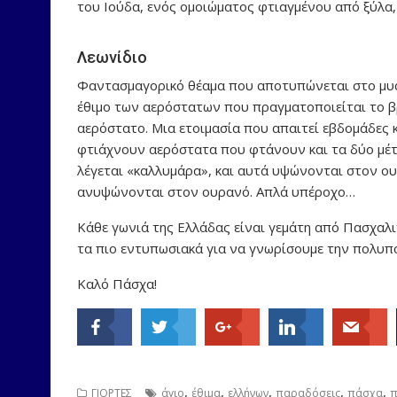
του Ιούδα, ενός ομοιώματος φτιαγμένου από ξύλα, 
Λεωνίδιο
Φαντασμαγορικό θέαμα που αποτυπώνεται στο μυαλ
έθιμο των αερόστατων που πραγματοποιείται το βρ
αερόστατο. Μια ετοιμασία που απαιτεί εβδομάδες κ
φτιάχνουν αερόστατα που φτάνουν και τα δύο μέτ
λέγεται «καλλυμάρα», και αυτά υψώνονται στον ο
ανυψώνονται στον ουρανό. Απλά υπέροχο…
Κάθε γωνιά της Ελλάδας είναι γεμάτη από Πασχαλιν
τα πιο εντυπωσιακά για να γνωρίσουμε την πολυπο
Καλό Πάσχα!
,
,
,
,
,
ΓΙΟΡΤΕΣ
άγιο
έθιμα
ελλήνων
παραδόσεις
πάσχα
π