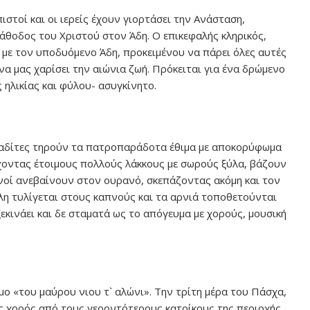
ιστοί και οι ιερείς έχουν γιορτάσει την Ανάσταση,
άθοδος του Χριστού στον Άδη. Ο επικεφαλής κληρικός,
 με τον υποδυόμενο Άδη, προκειμένου να πάρει όλες αυτές
να μας χαρίσει την αιώνια ζωή. Πρόκειται για ένα δρώμενο
ηλικίας και φύλου- ασυγκίνητο.
βαδίτες τηρούν τα πατροπαράδοτα έθιμα με αποκορύφωμα
 έχοντας έτοιμους πολλούς λάκκους με σωρούς ξύλα, βάζουν
νοί ανεβαίνουν στον ουρανό, σκεπάζοντας ακόμη και τον
πόλη τυλίγεται στους καπνούς και τα αρνιά τοποθετούνται
ξεκινάει και δε σταματά ως το απόγευμα με χορούς, μουσική
ιμο «του μαύρου νιου τ` αλώνι». Την τρίτη μέρα του Πάσχα,
ας χορός από τους γεροντότερους κατοίκους της περιοχής.