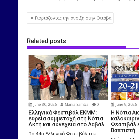
Post
Γιορτάζοντας την άνοιξη στην Οττάβα
navigation
Related posts
June 30, 2026
Mania Samba
0
June 9, 2026
Ελληνικά Φεστιβάλ ΕΚΜΜ:
Η Νότια Α
ευρεία συμμετοχή στη Νότια
καλοκαιριν
Ακτή και συνέχεια στο Λαβάλ
Φεστιβάλ 
Βαπτιστή
Το 44ο Ελληνικό Φεστιβάλ του