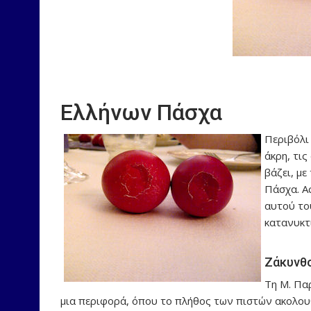
Ελλήνων Πάσχα
Περιβόλι 
άκρη, τις
βάζει, με
Πάσχα. Α
αυτού το
κατανυκτι
Ζάκυνθ
Τη Μ. Πα
μια περιφορά, όπου το πλήθος των πιστών ακολουθ