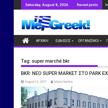
Skip
Η
Saturday, August 8, 2026
Recent posts
to
content
ΑΡΧΙΚΗ
ΕΙΔΗΣΕΙΣ
ΟΡΓΑΝΙΣΜΟΙ
Tag:
super marché bkr
BKR: ΝΕΟ SUPER MARKET ΣΤΟ PARK EX
August 13, 2017
Mania Samba