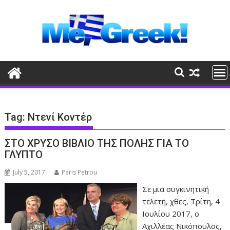
Skip
to
content
Tag:
Ντενί Κοντέρ
ΣΤΟ ΧΡΥΣΟ ΒΙΒΛΙΟ ΤΗΣ ΠΟΛΗΣ ΓΙΑ ΤΟ
ΓΛΥΠΤΟ
July 5, 2017
Paris Petrou
Σε μια συγκινητική
τελετή, χθες, Τρίτη, 4
Ιουλίου 2017, ο
Αχιλλέας Νικόπουλος,