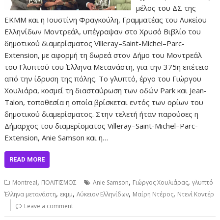
μέλος του ΔΣ της
ΕΚΜΜ και η Ιουστίνη Φραγκούλη, Γραμματέας του Λυκείου
Ελληνίδων Μοντρεάλ, υπέγραψαν στο Χρυσό Βιβλίο του
δημοτικού διαμερίσματος Villeray–Saint-Michel–Parc-
Extension, με αφορμή τη δωρεά στον Δήμο του Μοντρεάλ
του Γλυπτού του Έλληνα Μετανάστη, για την 375η επέτειο
από την ίδρυση της πόλης. Το γλυπτό, έργο του Γιώργου
Χουλιάρα, κοσμεί τη διασταύρωση των οδών Park και Jean-
Talon, τοποθεσία η οποία βρίσκεται εντός των ορίων του
δημοτικού διαμερίσματος. Στην τελετή ήταν παρούσες η
Δήμαρχος του διαμερίσματος Villeray–Saint-Michel–Parc-
Extension, Anie Samson και η…
READ MORE
,
,
,
Montreal
ΠΟΛΙΤΙΣΜΟΣ
Anie Samson
Γιώργος Χουλιάρας
γλυπτό
,
,
,
,
Έλληνα μετανάστη
εκμμ
Λύκειον Ελληνίδων
Μαίρη Ντέρος
Ντενί Κοντέρ
Leave a comment