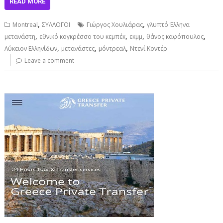
READ MORE
,
,
Montreal
ΣΥΛΛΟΓΟΙ
Γιώργος Χουλιάρας
γλυπτό Έλληνα
,
,
,
,
μετανάστη
εθνικό κογκρέσσο του κεμπέκ
εκμμ
θάνος καφόπουλος
,
,
,
Λύκειον Ελληνίδων
μετανάστες
μόντρεαλ
Ντενί Κοντέρ
Leave a comment