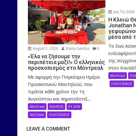
July 10, 2026
Η Κλειώ Θ
Jonathan 
γεφυρώνου
μέσα από 
Το Duo Aster
August 1, 2026
Mania Samba
0
ενδιαφέροντ
«Έλα να ζήσουμε την
της σύγχρον
περιπέτεια μαζί!» Ο ελληνικός
στον Καναδά,
προσκοπισμός στο Μόντρεαλ
Montreal
ΕΙΔ
Με αφορμή την Παγκόσμια Ημέρα
Προσκοπικού Μαντηλιού, που
ΠΟΛΙΤΙΣΜΟΣ
τιμάται κάθε χρόνο την 1η
Αυγούστου και σηματοδοτεί...
Montreal
ΕΙΔΗΣΕΙΣ
ΕΥ ΖΗΝ
ΝΕΟΛΑΙΑ
ΠΟΛΙΤΙΣΜΟΣ
LEAVE A COMMENT