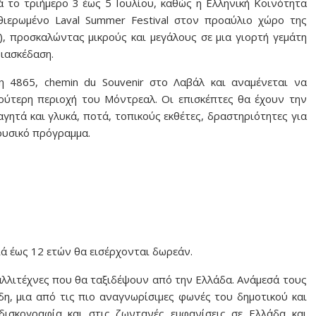
 το τριήμερο 3 έως 5 Ιουλίου, καθώς η Ελληνική Κοινότητα
ιερωμένο Laval Summer Festival στον προαύλιο χώρο της
), προσκαλώντας μικρούς και μεγάλους σε μια γιορτή γεμάτη
διασκέδαση.
 4865, chemin du Souvenir στο Λαβάλ και αναμένεται να
υρύτερη περιοχή του Μόντρεαλ. Οι επισκέπτες θα έχουν την
ητά και γλυκά, ποτά, τοπικούς εκθέτες, δραστηριότητες για
ουσικό πρόγραμμα.
διά έως 12 ετών θα εισέρχονται δωρεάν.
αλλιτέχνες που θα ταξιδέψουν από την Ελλάδα. Ανάμεσά τους
η, μια από τις πιο αναγνωρίσιμες φωνές του δημοτικού και
ισκογραφία και στις ζωντανές εμφανίσεις σε Ελλάδα και