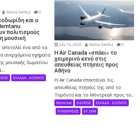
Mania Samba
0
εοδωρίδη και ο
Nemtanu
ν πολιτισμούς
τη μουσική
July 10, 2026
Mania Samba
0
 αποτελεί ένα από τα
Η Air Canada «σπάει» το
α ανερχόμενα σχήματα
χειμερινό κενό στις
ης μουσικής δωματίου
απευθείας πτήσεις προς
...
Αθήνα
ΗΣΕΙΣ
ΕΛΛΑΔΑ - ΚΟΣΜΟΣ
Η Air Canada επεκτείνει τις
απευθείας πτήσεις της από το
Τορόντο και το Μόντρεαλ προς το...
Montreal
ΕΙΔΗΣΕΙΣ
ΕΛΛΑΔΑ - ΚΟΣΜΟΣ
ΕΠΙΧΕΙΡΗΣΕΙΣ
ΕΥ ΖΗΝ