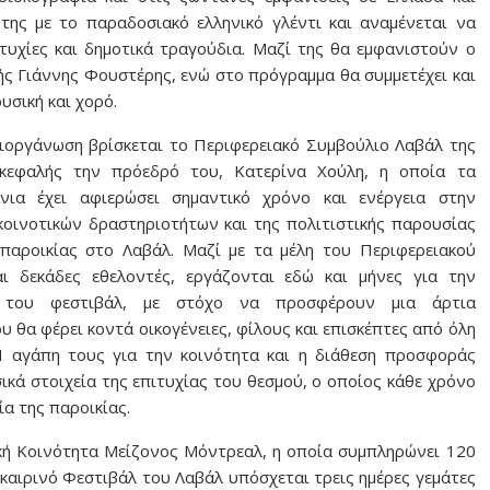
της με το παραδοσιακό ελληνικό γλέντι και αναμένεται να
τυχίες και δημοτικά τραγούδια. Μαζί της θα εμφανιστούν ο
ής Γιάννης Φουστέρης, ενώ στο πρόγραμμα θα συμμετέχει και
υσική και χορό.
ιοργάνωση βρίσκεται το Περιφερειακό Συμβούλιο Λαβάλ της
κεφαλής την πρόεδρό του, Κατερίνα Χούλη, η οποία τα
όνια έχει αφιερώσει σημαντικό χρόνο και ενέργεια στην
κοινοτικών δραστηριοτήτων και της πολιτιστικής παρουσίας
 παροικίας στο Λαβάλ. Μαζί με τα μέλη του Περιφερειακού
ι δεκάδες εθελοντές, εργάζονται εδώ και μήνες για την
α του φεστιβάλ, με στόχο να προσφέρουν μια άρτια
 θα φέρει κοντά οικογένειες, φίλους και επισκέπτες από όλη
Η αγάπη τους για την κοινότητα και η διάθεση προσφοράς
κά στοιχεία της επιτυχίας του θεσμού, ο οποίος κάθε χρόνο
ία της παροικίας.
νική Κοινότητα Μείζονος Μόντρεαλ, η οποία συμπληρώνει 120
καιρινό Φεστιβάλ του Λαβάλ υπόσχεται τρεις ημέρες γεμάτες