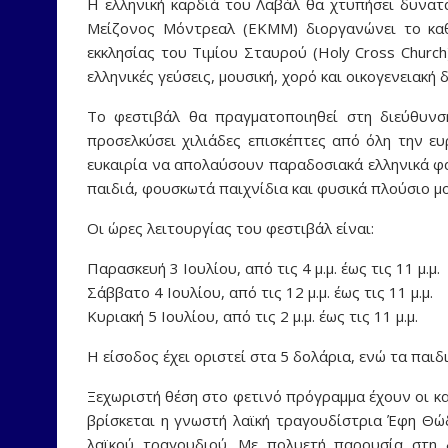
Η ελληνική καρδιά του Λαβάλ θα χτυπήσει δυνατά
Μείζονος Μόντρεαλ (ΕΚΜΜ) διοργανώνει το καθ
εκκλησίας του Τιμίου Σταυρού (Holy Cross Church
ελληνικές γεύσεις, μουσική, χορό και οικογενειακή 
Το φεστιβάλ θα πραγματοποιηθεί στη διεύθυνση
προσελκύσει χιλιάδες επισκέπτες από όλη την ε
ευκαιρία να απολαύσουν παραδοσιακά ελληνικά φαγ
παιδιά, φουσκωτά παιχνίδια και φυσικά πλούσιο μ
Οι ώρες λειτουργίας του φεστιβάλ είναι:
Παρασκευή 3 Ιουλίου, από τις 4 μ.μ. έως τις 11 μ.μ.
Σάββατο 4 Ιουλίου, από τις 12 μ.μ. έως τις 11 μ.μ.
Κυριακή 5 Ιουλίου, από τις 2 μ.μ. έως τις 11 μ.μ.
Η είσοδος έχει οριστεί στα 5 δολάρια, ενώ τα παι
Ξεχωριστή θέση στο φετινό πρόγραμμα έχουν οι κ
βρίσκεται η γνωστή λαϊκή τραγουδίστρια Έφη Θώδ
λαϊκού τραγουδιού. Με πολυετή παρουσία στη δ