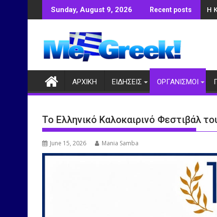
Skip
Η 
Sunday, August 9, 2026
Recent posts
to
content
ΑΡΧΙΚΗ
ΕΙΔΗΣΕΙΣ
ΟΡΓΑΝΙΣΜΟΙ
Το Ελληνικό Καλοκαιρινό Φεστιβάλ το
June 15, 2026
Mania Samba