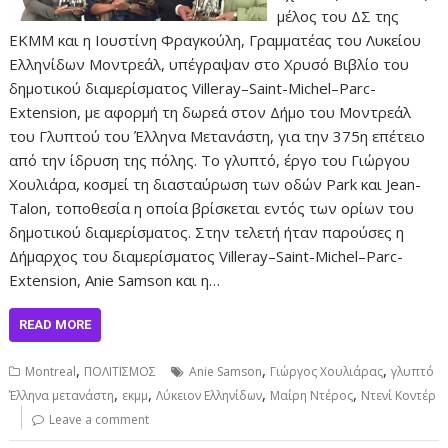
μέλος του ΔΣ της
ΕΚΜΜ και η Ιουστίνη Φραγκούλη, Γραμματέας του Λυκείου
Ελληνίδων Μοντρεάλ, υπέγραψαν στο Χρυσό Βιβλίο του
δημοτικού διαμερίσματος Villeray–Saint-Michel–Parc-
Extension, με αφορμή τη δωρεά στον Δήμο του Μοντρεάλ
του Γλυπτού του Έλληνα Μετανάστη, για την 375η επέτειο
από την ίδρυση της πόλης. Το γλυπτό, έργο του Γιώργου
Χουλιάρα, κοσμεί τη διασταύρωση των οδών Park και Jean-
Talon, τοποθεσία η οποία βρίσκεται εντός των ορίων του
δημοτικού διαμερίσματος. Στην τελετή ήταν παρούσες η
Δήμαρχος του διαμερίσματος Villeray–Saint-Michel–Parc-
Extension, Anie Samson και η…
READ MORE
,
,
,
Montreal
ΠΟΛΙΤΙΣΜΟΣ
Anie Samson
Γιώργος Χουλιάρας
γλυπτό
,
,
,
,
Έλληνα μετανάστη
εκμμ
Λύκειον Ελληνίδων
Μαίρη Ντέρος
Ντενί Κοντέρ
Leave a comment