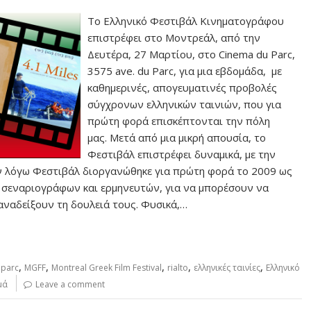
Το Ελληνικό Φεστιβάλ Κινηματογράφου
επιστρέφει στο Μοντρεάλ, από την
Δευτέρα, 27 Μαρτίου, στο Cinema du Parc,
3575 ave. du Parc, για μια εβδομάδα, με
καθημερινές, απογευματινές προβολές
σύγχρονων ελληνικών ταινιών, που για
πρώτη φορά επισκέπτονται την πόλη
μας. Μετά από μια μικρή απουσία, το
Φεστιβάλ επιστρέφει δυναμικά, με την
ν λόγω Φεστιβάλ διοργανώθηκε για πρώτη φορά το 2009 ως
σεναριογράφων και ερμηνευτών, για να μπορέσουν να
αναδείξουν τη δουλειά τους. Φυσικά,…
,
,
,
,
,
 parc
MGFF
Montreal Greek Film Festival
rialto
ελληνικές ταινίες
Ελληνικό
μά
Leave a comment