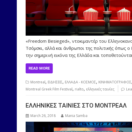
«Freedom Besieged», ντοκιμαντέρ του Ελληνοκαν
Τσόμσκι, αλλά και άνθρωποι της πολιτικής όπως o
την σημερινή εικόνα της Ελλάδα και τοποθετούντα
READ MORE
,
,
,
Montreal
ΕΙΔΗΣΕΙΣ
ΕΛΛΑΔΑ - ΚΟΣΜΟΣ
ΚΙΝΗΜΑΤΟΓΡΑΦΟΣ
,
,
Montreal Greek Film Festival
rialto
ελληνικές ταινίες
Lea
ΕΛΛΗΝΙΚΕΣ ΤΑΙΝΙΕΣ ΣΤΟ ΜΟΝΤΡΕΑΛ
March 26, 2018
Mania Samba