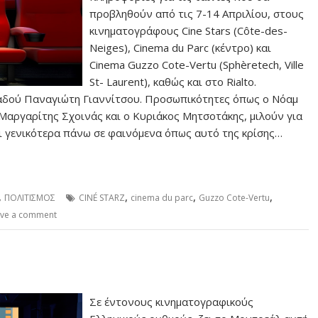
προβληθούν από τις 7-14 Απριλίου, στους
κινηματογράφους Cine Stars (Côte-des-
Neiges), Cinema du Parc (κέντρο) και
Cinema Guzzo Cote-Vertu (Sphèretech, Ville
St- Laurent), καθώς και στο Rialto.
αδού Παναγιώτη Γιαννίτσου. Προσωπικότητες όπως ο Νόαμ
 Μαργαρίτης Σχοινάς και ο Κυριάκος Μητσοτάκης, μιλούν για
ι γενικότερα πάνω σε φαινόμενα όπως αυτό της κρίσης…
,
,
,
,
ΠΟΛΙΤΙΣΜΟΣ
CINÉ STARZ
cinema du parc
Guzzo Cote-Vertu
ve a comment
Σε έντονους κινηματογραφικούς