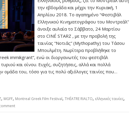
Ελληνικούς ρυθμούς, ζει το Μοντρεάλ αυτή
την εβδομάδα και μέχρι την Κυριακή, 1
Απρλίου 2018. Το αγαπημένο “Φεστιβάλ
Ελληνικού Κινηματογράφου του Μοντρεάλ”
άνοιξε αυλαία το Σάββατο, 24 Μαρτίου
στο CINÉ STARZ , με την προβολή της
ταινίας “Νοτιάς” (Mythopathy) του Τάσου
Μπουλμέτη. Νωρίτερα προβλήθηκε το
Greek immikgrant”, ενώ οι διοργανωτές του φεστιβάλ
υριού και οίνου. Ευχές, συζητήσεις, αλλά και πολλά
ν ομάδα του, τόσο για τις πολύ αξιόλογες ταινίες που…
,
,
,
,
,
Z
MGFF
Montreal Greek Film Festival
THÉATRE RIALTO
ελληνικές ταινίες
 comment