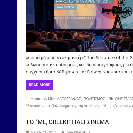
μικρού μήκους ντοκιμαντέρ ” The Sculpture of the 
καλωσόρισαν, επίσημους και δημοσιογράφους μετά τ
συγχαρητήρια δόθηκαν στον Γιάννη Καούσια και τη
READ MORE
,
,
Montreal
ΚΙΝΗΜΑΤΟΓΡΑΦΟΣ
ΠΟΛΙΤΙΣΜΟΣ
CINÉ STAR
Ελληνικό Φεστιβάλ Κινηματογράφου Μοντρεάλ
Leave a
TO “ME, GREEK!” ΠΑΕΙ ΣΙΝΕΜΑ
March 23, 2017
John Pitarokilis