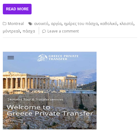
READ MORE
,
,
,
,
,
Montreal
ανοικτό
αργία
ημέρες του πάσχα
καθολικό
κλειστό
,
μόντρεαλ
πάσχα
Leave a comment