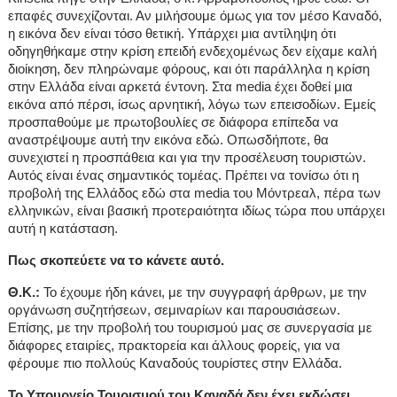
επαφές συνεχίζονται. Αν μιλήσουμε όμως για τον μέσο Καναδό,
η εικόνα δεν είναι τόσο θετική. Υπάρχει μια αντίληψη ότι
οδηγηθήκαμε στην κρίση επειδή ενδεχομένως δεν είχαμε καλή
διοίκηση, δεν πληρώναμε φόρους, και ότι παράλληλα η κρίση
στην Ελλάδα είναι αρκετά έντονη. Στα
media
έχει δοθεί μια
εικόνα από πέρσι, ίσως αρνητική, λόγω των επεισοδίων. Εμείς
προσπαθούμε με πρωτοβουλίες σε διάφορα επίπεδα να
αναστρέψουμε αυτή την εικόνα εδώ. Οπωσδήποτε, θα
συνεχιστεί η προσπάθεια και για την προσέλευση τουριστών.
Αυτός είναι ένας σημαντικός τομέας. Πρέπει να τονίσω ότι η
προβολή της Ελλάδος εδώ στα
media
του Μόντρεαλ, πέρα των
ελληνικών, είναι βασική προτεραιότητα ιδίως τώρα που υπάρχει
αυτή η κατάσταση.
Πως σκοπεύετε να το κάνετε αυτό.
Θ.Κ.:
Το έχουμε ήδη κάνει, με την συγγραφή άρθρων, με την
οργάνωση συζητήσεων, σεμιναρίων και παρουσιάσεων.
Επίσης, με την προβολή του τουρισμού μας σε συνεργασία με
διάφορες εταιρίες, πρακτορεία και άλλους φορείς, για να
φέρουμε πιο πολλούς Καναδούς τουρίστες στην Ελλάδα.
Το Υπουργείο Τουρισμού του Καναδά δεν έχει εκδώσει