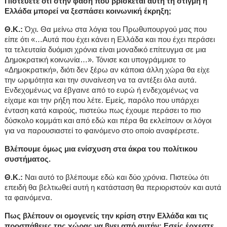
Πιστεύετε ότι στην φάση που βρίσκεται αυτή τη στιγμή η
Ελλάδα μπορεί να ξεσπάσει κοινωνική έκρηξη;
Θ.Κ.:
Όχι. Θα μείνω στα λόγια του Πρωθυπουργού μας που
είπε ότι «…Αυτά που έχει κάνει η Ελλάδα και που έχει περάσει
τα τελευταία δυόμισι χρόνια είναι μοναδικό επίτευγμα σε μια
Δημοκρατική κοινωνία…». Τόνισε και υπογράμμισε το
«Δημοκρατική», διότι δεν ξέρω αν κάποια άλλη χώρα θα είχε
την ωριμότητα και την συναίνεση να τα αντέξει όλα αυτά.
Ενδεχομένως να έβγαινε από το ευρώ ή ενδεχομένως να
είχαμε και την ρήξη που λέτε. Εμείς, παρόλο που υπάρχει
ένταση κατά καιρούς, πιστεύω πως έχουμε περάσει το πιο
δύσκολο κομμάτι και από εδώ και πέρα θα εκλείπουν οι λόγοι
για να παρουσιαστεί το φαινόμενο στο οποίο αναφέρεστε.
Βλέπουμε όμως μια ενίσχυση στα άκρα του πολίτικου
συστήματος.
Θ.Κ.:
Ναι αυτό το βλέπουμε εδώ και δύο χρόνια. Πιστεύω ότι
επειδή θα βελτιωθεί αυτή η κατάσταση θα περιοριστούν και αυτά
τα φαινόμενα.
Πως βλέπουν οι ομογενείς την κρίση στην Ελλάδα και τις
προσπάθειες της χώρας να βγει από αυτήν; Εσείς έρχεστε