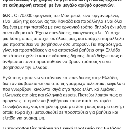
σε καθημερινή επαφή με ένα μεγάλο αριθμό ομογενών.
Θ.Κ.:
Οι 70.000 ομογενείς του Μόντρεαλ, είναι οργανωμένοι,
είναι μέλη της κοινωνίας του Καναδά και παράλληλα είναι όλοι
δεμένοι με την πατρίδα με ένα οργανικό τρόπο, δηλαδή όχι μόνο
συναισθηματικά. Έχουν επενδύσεις, οικογένειες κλπ. Υπάρχει
μια λύπη, όπως υπάρχει σε όλους μας, και υπάρχει παράλληλα
μια προσπάθεια να βοηθήσουν όσο μπορούν. Για παράδειγμα,
γίνονται προσπάθειες για να αποσταλεί βοήθεια στην Ελλάδα,
σε κάποια σχολεία και σε κάποιους δήμους. Αυτό δείχνει πως οι
άνθρωποι πάντα προσπαθούν να βρουν τρόπους για να
βοηθήσουν την Ελλάδα.
Εγώ τους προτείνω να κάνουν και επενδύσεις στην Ελλάδα,
διότι αν διαβάσετε «πίσω από τις γραμμές» τελευταία, κεφάλαια
που γνωρίζουν, κινούνται σιγά σιγά προς ελληνικά λιμάνια,
ελληνικές εταιρίες και ελληνικά
assets
. Πιστεύω λοιπόν πως οι
ομογενείς μπορούν να βοηθήσουν και σε αυτό τον τομέα.
Συνοψίζοντας, ναι, υπήρξε αρχικά μια λύπη ίσως και μια οργή, η
οποία τώρα έχει μετουσιωθεί σε προσπάθεια για βοήθεια και
ελπίδα για ανάκαμψη.
Τι πρωτοβουλίες παίρνει το Γενικό Προξενείο της Ελλάδος