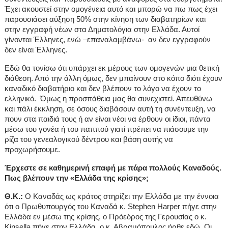
Έχει ακουστεί στην ομογένεια αυτό και μπορώ να πω πως έχει
παρουσιάσει αύξηση 50% στην κίνηση των διαβατηρίων και
στην εγγραφή νέων στα Δηματολόγια στην Ελλάδα. Αυτοί
γίνονται Έλληνες, ενώ –επαναλαμβάνω- αν δεν εγγραφούν
δεν είναι Έλληνες.
Εδώ θα τονίσω ότι υπάρχει εκ μέρους των ομογενών μια θετική
διάθεση. Από την άλλη όμως, δεν μπαίνουν στο κόπο διότι έχουν
καναδικό διαβατήριο και δεν βλέπουν το λόγο να έχουν το
ελληνικό. Όμως η προσπάθεια μας θα συνεχιστεί. Απευθύνω
και πάλι έκκληση, σε όσους διαβάσουν αυτή τη συνέντευξη, να
πουν στα παιδιά τους ή αν είναι νέοι να έρθουν οι ίδιοι, πάντα
μέσω του γονέα ή του παππού γιατί πρέπει να πιάσουμε την
ρίζα του γενεαλογικού δέντρου και βάση αυτής να
προχωρήσουμε.
Έρχεστε σε καθημερινή επαφή με πάρα πολλούς Καναδούς.
Πως βλέπουν την «Ελλάδα της κρίσης»;
Θ.Κ.:
Ο Καναδάς ως κράτος στηρίζει την Ελλάδα με την έννοια
ότι ο Πρωθυπουργός του Καναδά κ.
Stephen
Harper
πήγε στην
Ελλάδα εν μέσω της κρίσης, ο Πρόεδρος της Γερουσίας ο κ.
Kinsella
πήγε στην Ελλάδα, ο κ. Αβραμόπουλος ήρθε εδώ. Οι