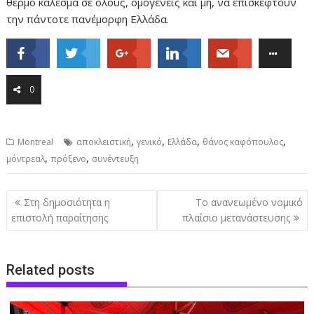
θερμό κάλεσμα σε όλους, ομογενείς και μη, να επισκεφτούν
την πάντοτε πανέμορφη Ελλάδα.
0
,
,
,
,
Montreal
αποκλειστική
γενικό
Ελλάδα
θάνος καφόπουλος
,
,
μόντρεαλ
πρόξενο
συνέντευξη
Post
Στη δημοσιότητα η
Το ανανεωμένο νομικό
navigation
επιστολή παραίτησης
πλαίσιο μετανάστευσης
Related posts