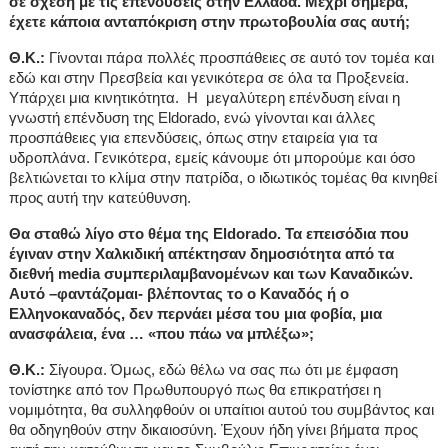
σε σχέση με τις επενδύσεις στην Ελλάδα. Μέχρι σήμερα,
έχετε κάποια ανταπόκριση στην πρωτοβουλία σας αυτή;
Θ.Κ.:
Γίνονται πάρα πολλές προσπάθειες σε αυτό τον τομέα και
εδώ και στην Πρεσβεία και γενικότερα σε όλα τα Προξενεία.
Υπάρχει μια κινητικότητα. Η μεγαλύτερη επένδυση είναι η
γνωστή επένδυση της
Eldorado
, ενώ γίνονται και άλλες
προσπάθειες για επενδύσεις, όπως στην εταιρεία για τα
υδροπλάνα. Γενικότερα, εμείς κάνουμε ότι μπορούμε και όσο
βελτιώνεται το κλίμα στην πατρίδα, ο ιδιωτικός τομέας θα κινηθεί
προς αυτή την κατεύθυνση.
Θα σταθώ λίγο στο θέμα της
Eldorado
. Τα επεισόδια που
έγιναν στην Χαλκιδική απέκτησαν δημοσιότητα από τα
διεθνή
media
συμπεριλαμβανομένων και των Καναδικών.
Αυτό –φαντάζομαι- βλέποντας το ο Καναδός ή ο
Ελληνοκαναδός, δεν περνάει μέσα του μια φοβία, μια
ανασφάλεια, ένα … «που πάω να μπλέξω»;
Θ.Κ.:
Σίγουρα. Όμως, εδώ θέλω να σας πω ότι με έμφαση
τονίστηκε από τον Πρωθυπουργό πως θα επικρατήσει η
νομιμότητα, θα συλληφθούν οι υπαίτιοι αυτού του συμβάντος και
θα οδηγηθούν στην δικαιοσύνη. Έχουν ήδη γίνει βήματα προς