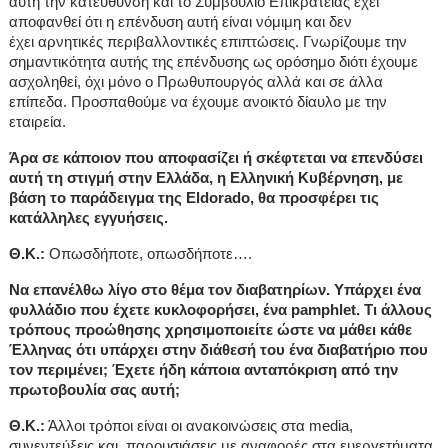
αυτή την κατεύθυνση και το Συμβούλιο Επικρατείας έχει
αποφανθεί ότι η επένδυση αυτή είναι νόμιμη και δεν
έχει αρνητικές περιβαλλοντικές επιπτώσεις. Γνωρίζουμε την
σημαντικότητα αυτής της επένδυσης ως ορόσημο διότι έχουμε
ασχοληθεί, όχι μόνο ο Πρωθυπουργός αλλά και σε άλλα
επίπεδα. Προσπαθούμε να έχουμε ανοικτό δίαυλο με την
εταιρεία.
Άρα σε κάποιον που αποφασίζει ή σκέφτεται να επενδύσει
αυτή τη στιγμή στην Ελλάδα, η Ελληνική Κυβέρνηση, με
βάση το παράδειγμα της
Eldorado
, θα προσφέρει τις
κατάλληλες εγγυήσεις.
Θ.Κ.:
Οπωσδήποτε, οπωσδήποτε….
Να επανέλθω λίγο στο θέμα τον διαβατηρίων. Υπάρχει ένα
φυλλάδιο που έχετε κυκλοφορήσει, ένα
pamphlet
. Τι άλλους
τρόπους προώθησης χρησιμοποιείτε ώστε να μάθει κάθε
Έλληνας ότι υπάρχει στην διάθεσή του ένα διαβατήριο που
τον περιμένει; Έχετε ήδη κάποια ανταπόκριση από την
πρωτοβουλία σας αυτή;
Θ.Κ.:
Άλλοι τρόποι είναι οι ανακοινώσεις στα
media
,
συνεντεύξεις και παρουσιάσεις με αναφορές στα ευεργετήματα.