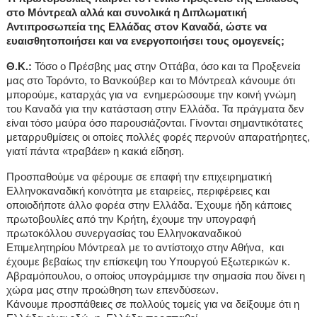
στο Μόντρεαλ αλλά και συνολικά η Διπλωματική
Αντιπροσωπεία της Ελλάδας στον Καναδά, ώστε να
ευαισθητοποιήσει και να ενεργοποιήσει τους ομογενείς;
Θ.Κ.:
Τόσο ο Πρέσβης μας στην Οττάβα, όσο και τα Προξενεία
μας στο Τορόντο, το Βανκούβερ και το Μόντρεαλ κάνουμε ότι
μπορούμε, καταρχάς για να ενημερώσουμε την κοινή γνώμη
του Καναδά για την κατάσταση στην Ελλάδα. Τα πράγματα δεν
είναι τόσο μαύρα όσο παρουσιάζονται. Γίνονται σημαντικότατες
μεταρρυθμίσεις οι οποίες πολλές φορές περνούν απαρατήρητες,
γιατί πάντα «τραβάει» η κακιά είδηση.
Προσπαθούμε να φέρουμε σε επαφή την επιχειρηματική
Ελληνοκαναδική κοινότητα με εταιρείες, περιφέρειες και
οποιοδήποτε άλλο φορέα στην Ελλάδα. Έχουμε ήδη κάποιες
πρωτοβουλίες από την Κρήτη, έχουμε την υπογραφή
πρωτοκόλλου συνεργασίας του Ελληνοκαναδικού
Επιμελητηρίου Μόντρεαλ με το αντίστοιχο στην Αθήνα, και
έχουμε βεβαίως την επίσκεψη του Υπουργού Εξωτερικών κ.
Αβραμόπουλου, ο οποίος υπογράμμισε την σημασία που δίνει η
χώρα μας στην προώθηση των επενδύσεων.
Κάνουμε προσπάθειες σε πολλούς τομείς για να δείξουμε ότι η