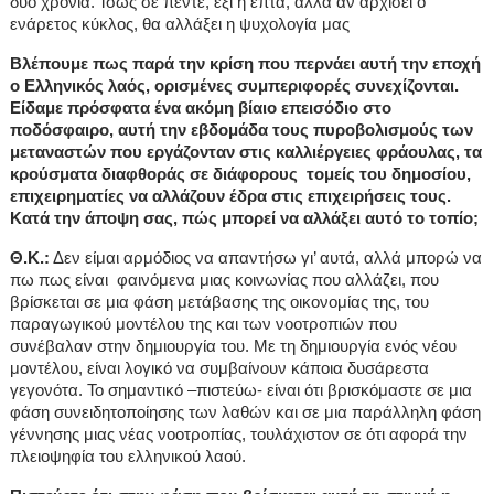
δύο χρόνια. Ίσως σε πέντε, έξι ή επτά, αλλά αν αρχίσει ο
ενάρετος κύκλος, θα αλλάξει η ψυχολογία μας
Βλέπουμε πως παρά την κρίση που περνάει αυτή την εποχή
ο Ελληνικός λαός, ορισμένες συμπεριφορές συνεχίζονται.
Είδαμε πρόσφατα ένα ακόμη βίαιο επεισόδιο στο
ποδόσφαιρο, αυτή την εβδομάδα τους πυροβολισμούς των
μεταναστών που εργάζονταν στις καλλιέργειες φράουλας, τα
κρούσματα διαφθοράς σε διάφορους τομείς του δημοσίου,
επιχειρηματίες να αλλάζουν έδρα στις επιχειρήσεις τους.
Κατά την άποψη σας, πώς μπορεί να αλλάξει αυτό το τοπίο;
Θ.Κ.:
Δεν είμαι αρμόδιος να απαντήσω γι’ αυτά, αλλά μπορώ να
πω πως είναι φαινόμενα μιας κοινωνίας που αλλάζει, που
βρίσκεται σε μια φάση μετάβασης της οικονομίας της, του
παραγωγικού μοντέλου της και των νοοτροπιών που
συνέβαλαν στην δημιουργία του. Με τη δημιουργία ενός νέου
μοντέλου, είναι λογικό να συμβαίνουν κάποια δυσάρεστα
γεγονότα. Το σημαντικό –πιστεύω- είναι ότι βρισκόμαστε σε μια
φάση συνειδητοποίησης των λαθών και σε μια παράλληλη φάση
γέννησης μιας νέας νοοτροπίας, τουλάχιστον σε ότι αφορά την
πλειοψηφία του ελληνικού λαού.