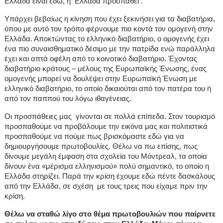
Ελλάδα είναι εδώ, η Ελλάδα προσπαθεί .
Υπάρχει βεβαίως η κίνηση που έχει ξεκινήσει για τα διαβατήρια,
όπου με αυτό τον τρόπο φέρνουμε πιο κοντά τον ομογενή στην
Ελλάδα. Αποκτώντας το ελληνικό διαβατήριο, ο ομογενής έχει
ένα πιο συναισθηματικό δέσιμο με την πατρίδα ενώ παράλληλα
έχει και απτά οφέλη από το κοινοτικό διαβατήριο. Έχοντας
διαβατήριο κράτους – μέλους της Ευρωπαϊκής Ένωσης, ένας
ομογενής μπορεί να δουλέψει στην Ευρωπαϊκή Ένωση με
ελληνικό διαβατήριο, το οποίο δικαιούται από τον πατέρα του ή
από τον παππού του λόγω ιθαγένειας.
Οι προσπάθειες μας γίνονται σε πολλά επίπεδα. Στον τουρισμό
προσπαθούμε να προβάλουμε την εικόνα μας και πολιτιστικά
προσπαθούμε να πούμε πως βρισκόμαστε εδώ για να
δημιουργήσουμε πρωτοβουλίες. Θέλω να πω επίσης, πως
δίνουμε μεγάλη έμφαση στα σχολεία του Μόντρεαλ, τα οποία
δίνουν ένα «μέρισμα ελληνισμού» πολύ σημαντικό, το οποίο η
Ελλάδα στηρίζει. Παρά την κρίση έχουμε εδώ πέντε δασκάλους
από την Ελλάδα, σε σχέση με τους τρεις που είχαμε πριν την
κρίση.
Θέλω να σταθώ λίγο στο θέμα πρωτοβουλιών που παίρνετε