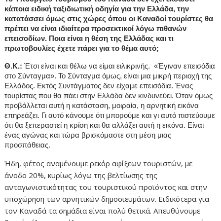
κάποια ειδική ταξιδιωτική οδηγία για την Ελλάδα, την
κατατάσσει όμως στις χώρες όπου οι Καναδοί τουρίστες θα
πρέπει να είναι ιδιαίτερα προσεκτικοί λόγω πιθανών
επεισοδίων. Ποια είναι η θέση της Ελλάδας και τι
πρωτοβουλίες έχετε πάρει για το θέμα αυτό;
Θ.Κ.:
Έτσι είναι και θέλω να είμαι ειλικρινής. «Έγιναν επεισόδια
στο Σύνταγμα». Το Σύνταγμα όμως, είναι μια μικρή περιοχή της
Ελλάδος. Εκτός Συντάγματος δεν είχαμε επεισόδια. Ένας
τουρίστας που θα πάει στην Ελλάδα δεν κινδυνεύει. Όταν όμως
προβάλλεται αυτή η κατάσταση, μοιραία, η αρνητική εικόνα
επηρεάζει. Γι αυτό κάνουμε ότι μπορούμε και γι αυτό πιστεύουμε
ότι θα ξεπεραστεί η κρίση και θα αλλάξει αυτή η εικόνα. Είναι
ένας αγώνας και τώρα βρισκόμαστε στη μέση μιας
προσπάθειας.
Ήδη, φέτος αναμένουμε ρεκόρ αφίξεων τουριστών, με
άνοδο 20%, κυρίως λόγω της βελτίωσης της
ανταγωνιστικότητας του τουριστικού προϊόντος και στην
υποχώρηση των αρνητικών δημοσιευμάτων. Ειδικότερα για
τον Καναδά τα σημάδια είναι πολύ θετικά. Απευθύνουμε