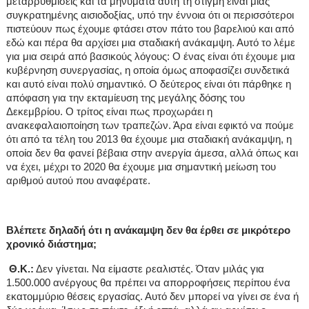
μεταρρυθμίσεις και τα μηνύματα αυτή τη στιγμή είναι μιας
συγκρατημένης αισιοδοξίας, υπό την έννοια ότι οι περισσότεροι
πιστεύουν πως έχουμε φτάσει στον πάτο του βαρελιού και από
εδώ και πέρα θα αρχίσει μια σταδιακή ανάκαμψη. Αυτό το λέμε
για μια σειρά από βασικούς λόγους: Ο ένας είναι ότι έχουμε μια
κυβέρνηση συνεργασίας, η οποία όμως αποφασίζει συνδετικά
και αυτό είναι πολύ σημαντικό. Ο δεύτερος είναι ότι πάρθηκε η
απόφαση για την εκταμίευση της μεγάλης δόσης του
Δεκεμβρίου. Ο τρίτος είναι πως προχωράει η
ανακεφαλαιοποίηση των τραπεζών. Άρα είναι εφικτό να πούμε
ότι από τα τέλη του 2013 θα έχουμε μια σταδιακή ανάκαμψη, η
οποία δεν θα φανεί βέβαια στην ανεργία άμεσα, αλλά όπως και
να έχει, μέχρι το 2020 θα έχουμε μια σημαντική μείωση του
αριθμού αυτού που αναφέρατε.
Βλέπετε δηλαδή ότι η ανάκαμψη δεν θα έρθει σε μικρότερο
χρονικό διάστημα;
Θ.Κ.:
Δεν γίνεται. Να είμαστε ρεαλιστές. Όταν μιλάς για
1.500.000 ανέργους θα πρέπει να απορροφήσεις περίπου ένα
εκατομμύριο θέσεις εργασίας. Αυτό δεν μπορεί να γίνει σε ένα ή