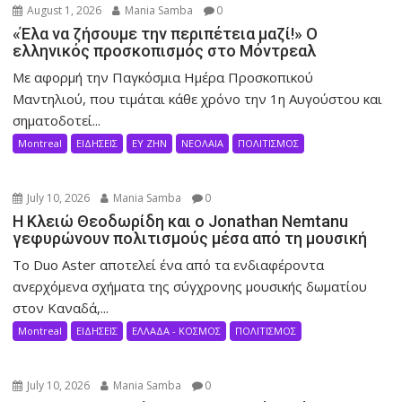
August 1, 2026
Mania Samba
0
«Έλα να ζήσουμε την περιπέτεια μαζί!» Ο
ελληνικός προσκοπισμός στο Μόντρεαλ
Με αφορμή την Παγκόσμια Ημέρα Προσκοπικού
Μαντηλιού, που τιμάται κάθε χρόνο την 1η Αυγούστου και
σηματοδοτεί...
Montreal
ΕΙΔΗΣΕΙΣ
ΕΥ ΖΗΝ
ΝΕΟΛΑΙΑ
ΠΟΛΙΤΙΣΜΟΣ
July 10, 2026
Mania Samba
0
Η Κλειώ Θεοδωρίδη και ο Jonathan Nemtanu
γεφυρώνουν πολιτισμούς μέσα από τη μουσική
Το Duo Aster αποτελεί ένα από τα ενδιαφέροντα
ανερχόμενα σχήματα της σύγχρονης μουσικής δωματίου
στον Καναδά,...
Montreal
ΕΙΔΗΣΕΙΣ
ΕΛΛΑΔΑ - ΚΟΣΜΟΣ
ΠΟΛΙΤΙΣΜΟΣ
July 10, 2026
Mania Samba
0