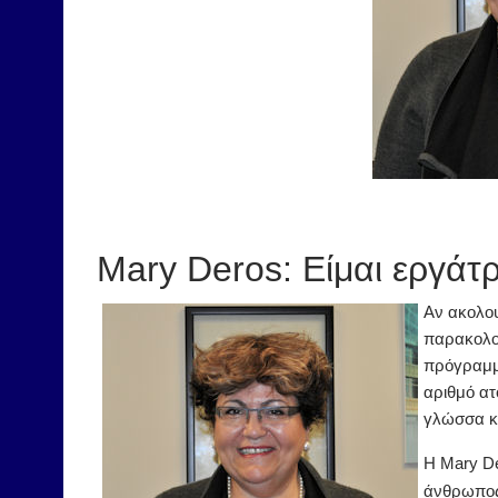
Mary Deros: Είμαι εργάτρ
Αν ακολου
παρακολου
πρόγραμμ
αριθμό ατ
γλώσσα κ
Η Mary De
άνθρωπος 