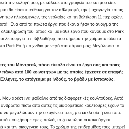
ετά την εκλογή μου, με κάλεσε στο γραφείο του και μου είπε
και θα είσαι υπεύθυνη για τον αθλητισμό, την ψυχαγωγία και τις
νη των ηλικιωμένων, της νεολαίας και τη βελτίωση 11 περιοχών.
υτά. Ένα από τα πρώτα έργα που έκανα ήταν το άνοιγμα της
ην ολοκλήρωση του, όπως και με κάθε έργο που κάνουμε στο Park
ι λειτουργία της βιβλιοθήκης που σήμερα την χαίρονται όλα τα
α στο Park Ex ή παιχνίδια με νερό στα πάρκα μας; Μεγάλωσα τα
τες του Μόντρεαλ, πόσο εύκολο είναι το έργο σας και ποιες
ων πάνω από 100 κοινοτήτων με τις οποίες έρχεστε σε επαφή;
Έλληνες, το απόγευμα με Ινδούς, το βράδυ με Ισπανούς.
. Μου αρέσει να μαθαίνω από τις διαφορετικές κουλτούρες. Αυτό
οι άνθρωποι πίσω από αυτές τις διαφορετικές κουλτούρες έχουν τα
ια να μεγαλώσουν την οικογένεια τους, μια εκκλησία ή ένα τόπο
Αυτά που ζήσαμε εμείς παλιά, τα ζουν τώρα οι καινούργιοι
ά και την οικογένεια τους. Το χρώμα της επιδερμίδας τους μπορεί