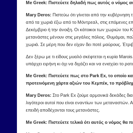
Me Greek: Πιστεύετε δηλαδή πως αυτός ο νόμος αν
Mary Deros:
Πιστεύω ότι γίνεται από την κυβέρνηση 
από τα χωριά έξω από το Μόντρεαλ, στις επόμενες ε
Δεκέμβριο ή την άνοιξη. Οι κάτοικοι των χωριών του
μετανάστες μένουν στις μεγάλες πόλεις. Θυμάμαι, πα
χωριά. Σε μέρη που δεν είχαν δει ποτέ μαύρους. Έτριβ
Δεν ξέρω με τι είδους μυαλό σκέφτεται η κυρία Marois
υπάρχει ειρήνη κι όχι να διχάζει και να ενισχύει το ρατ
Me Greek: Πιστεύετε πως στο Park Ex, το οποίο κ
προτεινόμενη χάρτα αξιών του Κεμπέκ, το πρόβλημ
Mary Deros:
Στο Park Ex ζούμε αρμονικά δεκάδες διαφ
λιγότεροι αυτοί που είναι εναντίων των μεταναστών. 
επειδή αποδέχονται τους μετανάστες.
Me Greek: Πιστεύετε τελικά ότι αυτός ο νόμος θα π