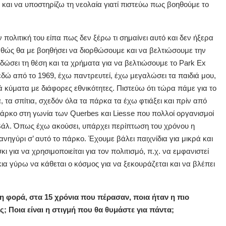
 και να υποστηρίζω τη νεολαία γιατί πιστεύω πως βοηθούμε το
πολιτική του είπα πως δεν ξέρω τι σημαίνει αυτό και δεν ήξερα
αθώς θα με βοηθήσει να διορθώσουμε και να βελτιώσουμε την
 δώσει τη θέση και τα χρήματα για να βελτιώσουμε το Park Ex
εδώ από το 1969, έχω παντρευτεί, έχω μεγαλώσει τα παιδιά μου,
 κύματα με διάφορες εθνικότητες. Πιστεύω ότι τώρα πάμε για το
, τα σπίτια, σχεδόν όλα τα πάρκα τα έχω φτιάξει και πρίν από
πάρκο στη γωνία των Querbes και Liesse που πολλοί οργανισμοί
ιβάλ. Όπως έχω ακούσει, υπάρχει περίπτωση του χρόνου η
νηγύρι σ’ αυτό το πάρκο. Έχουμε βάλει παιχνίδια για μικρά και
κι για να χρησιμοποιείται για τον πολιτισμό, π.χ. να εμφανιστεί
ια γύρω να κάθεται ο κόσμος για να ξεκουράζεται και να βλέπει
η φορά, στα 15 χρόνια που πέρασαν, ποια ήταν η πιο
; Ποια είναι η στιγμή που θα θυμάστε για πάντα;