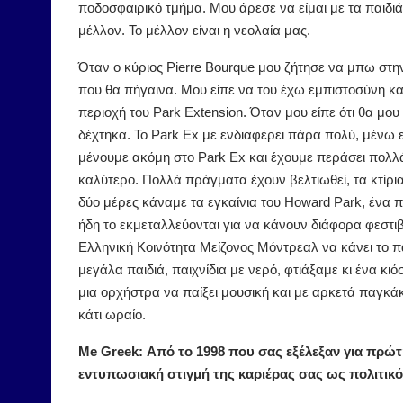
ποδοσφαιρικό τμήμα. Μου άρεσε να είμαι με τα παιδιά
μέλλον. Το μέλλον είναι η νεολαία μας.
Όταν ο κύριος Pierre Bourque μου ζήτησε να μπω στην 
που θα πήγαινα. Μου είπε να του έχω εμπιστοσύνη κ
περιοχή του Park Extension. Όταν μου είπε ότι θα μου
δέχτηκα. Το Park Ex με ενδιαφέρει πάρα πολύ, μένω 
μένουμε ακόμη στο Park Ex και έχουμε περάσει πολλά
καλύτερο. Πολλά πράγματα έχουν βελτιωθεί, τα κτίρια
δύο μέρες κάναμε τα εγκαίνια του Howard Park, ένα 
ήδη το εκμεταλλεύονται για να κάνουν διάφορα φεστ
Ελληνική Κοινότητα Μείζονος Μόντρεαλ να κάνει το πα
μεγάλα παιδιά, παιχνίδια με νερό, φτιάξαμε κι ένα κιόσ
μια ορχήστρα να παίξει μουσική και με αρκετά παγκάκ
κάτι ωραίο.
Me Greek: Από το 1998 που σας εξέλεξαν για πρώτ
εντυπωσιακή στιγμή της καριέρας σας ως πολιτικός