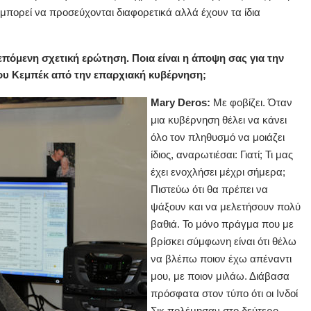
 μπορεί να προσεύχονται διαφορετικά αλλά έχουν τα ίδια
επόμενη σχετική ερώτηση. Ποια είναι η άποψη σας για την
ου Κεμπέκ από την επαρχιακή κυβέρνηση;
Mary Deros:
Με φοβίζει. Όταν
μια κυβέρνηση θέλει να κάνει
όλο τον πληθυσμό να μοιάζει
ίδιος, αναρωτιέσαι: Γιατί; Τι μας
έχει ενοχλήσει μέχρι σήμερα;
Πιστεύω ότι θα πρέπει να
ψάξουν και να μελετήσουν πολύ
βαθιά. Το μόνο πράγμα που με
βρίσκει σύμφωνη είναι ότι θέλω
να βλέπω ποιον έχω απέναντι
μου, με ποιον μιλάω. Διάβασα
πρόσφατα στον τύπο ότι οι Ινδοί
Σικ πολέμησαν στο δεύτερο