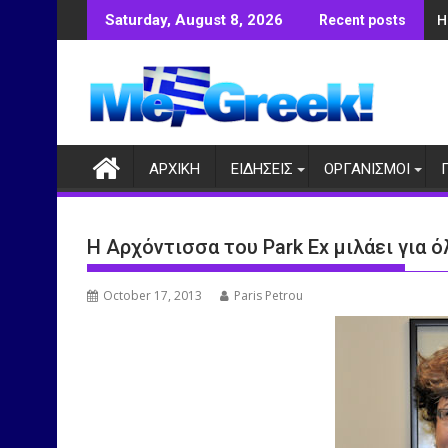
Skip
Η
Saturday, August 8, 2026
Recent posts
to
content
ΑΡΧΙΚΗ
ΕΙΔΗΣΕΙΣ
ΟΡΓΑΝΙΣΜΟΙ
Η Αρχόντισσα του Park Ex μιλάει για 
October 17, 2013
Paris Petrou