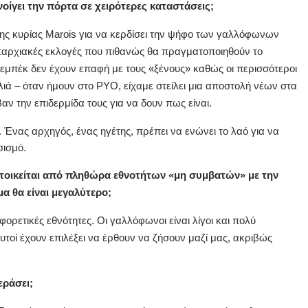
οίγει την πόρτα σε χειρότερες καταστάσεις;
της κυρίας Marois για να κερδίσει την ψήφο των γαλλόφωνων
παρχιακές εκλογές που πιθανώς θα πραγματοποιηθούν το
 Κεμπέκ δεν έχουν επαφή με τους «ξένους» καθώς οι περισσότεροι
λιά – όταν ήμουν στο PYO, είχαμε στείλει μια αποστολή νέων στα
αν την επιδερμίδα τους για να δουν πως είναι.
. Ένας αρχηγός, ένας ηγέτης, πρέπει να ενώνει το λαό για να
σισμό.
ατοικείται από πληθώρα εθνοτήτων «μη συμβατών» με την
α θα είναι μεγαλύτερο;
ορετικές εθνότητες. Οι γαλλόφωνοι είναι λίγοι και πολύ
Αυτοί έχουν επιλέξει να έρθουν να ζήσουν μαζί μας, ακριβώς
εράσει;