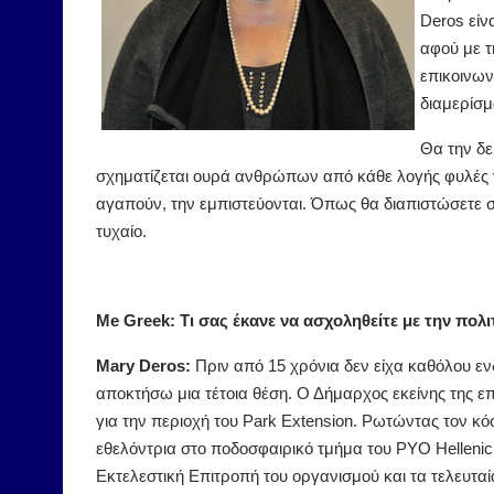
Deros είν
αφού με τ
επικοινων
διαμερίσμ
Θα την δε
σχηματίζεται ουρά ανθρώπων από κάθε λογής φυλές γ
αγαπούν, την εμπιστεύονται. Όπως θα διαπιστώσετε 
τυχαίο.
Me Greek: Τι σας έκανε να ασχοληθείτε με την πολι
Mary Deros:
Πριν από 15 χρόνια δεν είχα καθόλου ενδ
αποκτήσω μια τέτοια θέση. Ο Δήμαρχος εκείνης της επ
για την περιοχή του Park Extension. Ρωτώντας τον κ
εθελόντρια στο ποδοσφαιρικό τμήμα του PYO Hellenic
Εκτελεστική Επιτροπή του οργανισμού και τα τελευτα