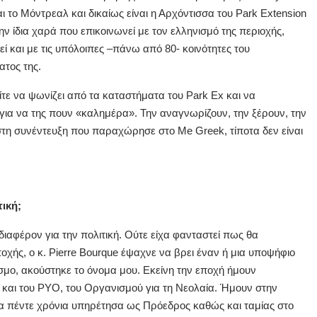
αι το Μόντρεαλ και δικαίως είναι η Αρχόντισσα του Park Extension
ην ίδια χαρά που επικοινωνεί με τον ελληνισμό της περιοχής,
εί και με τις υπόλοιπες –πάνω από 80- κοινότητες του
ατος της.
ίτε να ψωνίζει από τα καταστήματα του Park Ex και να
ια να της πουν «καλημέρα». Την αναγνωρίζουν, την ξέρουν, την
στη συνέντευξη που παραχώρησε στο Me Greek, τίποτα δεν είναι
τική;
ιαφέρον για την πολιτική. Ούτε είχα φανταστεί πως θα
οχής, ο κ. Pierre Bourque έψαχνε να βρει έναν ή μια υποψήφιο
όσμο, ακούστηκε το όνομα μου. Εκείνη την εποχή ήμουν
 και του PYO, του Οργανισμού για τη Νεολαία. Ήμουν στην
ία πέντε χρόνια υπηρέτησα ως Πρόεδρος καθώς και ταμίας στο