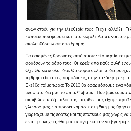
αγωνιστούν για την ελευθερία τους. Τι έχει αλλάξει; 
κάποιον που φοράει κάτι στο κεφάλι; Αυτό είναι που μ
ακολουθήσουν αυτό το δρόμο;
Για ορισμένες θρησκείες αυτό αποτελεί αμαρτία και με
φορέσουν το ράσο τους. Οι ιερείς από κάθε φυλή έχουν
Όχι. Θα είστε όλοι ίδιοι. Θα φοράτε όλοι τα ίδια ρούχα
τη θρησκεία και τις παραδόσεις, στην καλύτερη περί
Εκεί θα πάμε τώρα; Το 2013 θα εφαρμόσουμε ένα νόμ
μέσα στο ίδιο μας το σπίτι; Φοβάμαι. Που βρισκόμαστε
ακριβώς επειδή παλιά στις πατρίδες μας είχαμε προβ
γλώσσα μας, να προσευχόμαστε στη δική μας θρησκεία
γιορτάζουμε τις εορτές και τις επετείους μας χωρίς ν
είναι η συνέχεια; Θα μας απαγορεύσουν να βγάζουμε 