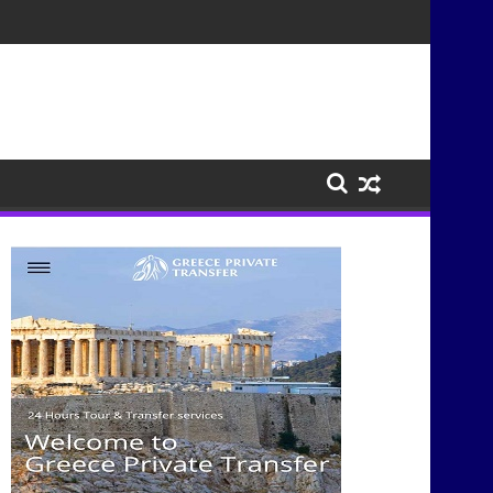
ις προς Αθήνα