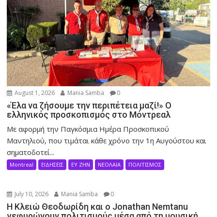
August 1, 2026
Mania Samba
0
«Έλα να ζήσουμε την περιπέτεια μαζί!» Ο
ελληνικός προσκοπισμός στο Μόντρεαλ
Με αφορμή την Παγκόσμια Ημέρα Προσκοπικού
Μαντηλιού, που τιμάται κάθε χρόνο την 1η Αυγούστου και
σηματοδοτεί...
Montreal
ΕΙΔΗΣΕΙΣ
ΕΥ ΖΗΝ
ΝΕΟΛΑΙΑ
ΠΟΛΙΤΙΣΜΟΣ
July 10, 2026
Mania Samba
0
Η Κλειώ Θεοδωρίδη και ο Jonathan Nemtanu
γεφυρώνουν πολιτισμούς μέσα από τη μουσική