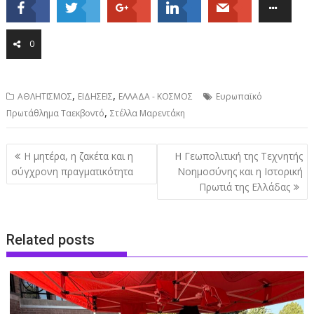
0
,
,
ΑΘΛΗΤΙΣΜΟΣ
ΕΙΔΗΣΕΙΣ
ΕΛΛΑΔΑ - ΚΟΣΜΟΣ
Ευρωπαϊκό
,
Πρωτάθλημα Ταεκβοντό
Στέλλα Μαρεντάκη
Post
Η μητέρα, η ζακέτα και η
Η Γεωπολιτική της Τεχνητής
navigation
σύγχρονη πραγματικότητα
Νοημοσύνης και η Ιστορική
Πρωτιά της Ελλάδας
Related posts