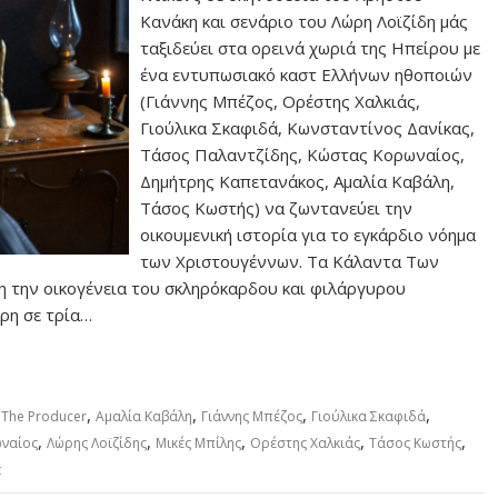
Κανάκη και σενάριο του Λώρη Λοϊζίδη μάς
ταξιδεύει στα ορεινά χωριά της Ηπείρου με
ένα εντυπωσιακό καστ Ελλήνων ηθοποιών
(Γιάννης Μπέζος, Ορέστης Χαλκιάς,
Γιούλικα Σκαφιδά, Κωνσταντίνος Δανίκας,
Τάσος Παλαντζίδης, Κώστας Κορωναίος,
Δημήτρης Καπετανάκος, Αμαλία Καβάλη,
Τάσος Κωστής) να ζωντανεύει την
οικουμενική ιστορία για το εγκάρδιο νόημα
των Χριστουγέννων. Τα Κάλαντα Των
η την οικογένεια του σκληρόκαρδου και φιλάργυρου
ρη σε τρία…
,
,
,
,
 The Producer
Αμαλία Καβάλη
Γιάννης Μπέζος
Γιούλικα Σκαφιδά
,
,
,
,
,
ναίος
Λώρης Λοϊζίδης
Μικές Μπίλης
Ορέστης Χαλκιάς
Τάσος Κωστής
t