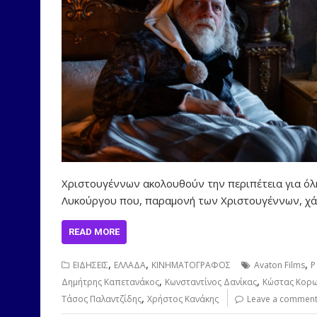
Χριστουγέννων ακολουθούν την περιπέτεια για όλ
Λυκούργου που, παραμονή των Χριστουγέννων, χά
READ MORE
,
,
,
ΕΙΔΗΣΕΙΣ
ΕΛΛΑΔΑ
ΚΙΝΗΜΑΤΟΓΡΑΦΟΣ
Avaton Films
P
,
,
Δημήτρης Καπετανάκος
Κωνσταντίνος Δανίκας
Κώστας Κορω
,
Τάσος Παλαντζίδης
Χρήστος Κανάκης
Leave a commen