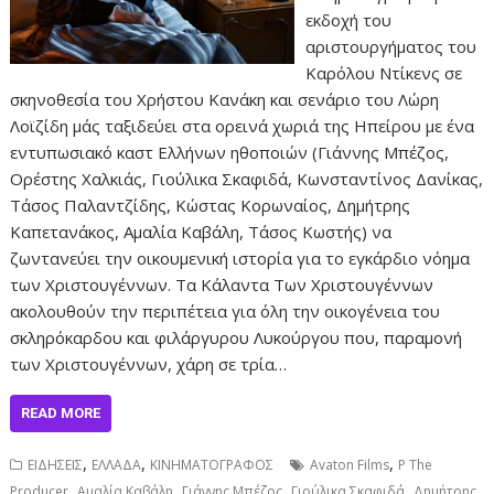
εκδοχή του
αριστουργήματος του
Καρόλου Ντίκενς σε
σκηνοθεσία του Χρήστου Κανάκη και σενάριο του Λώρη
Λοϊζίδη μάς ταξιδεύει στα ορεινά χωριά της Ηπείρου με ένα
εντυπωσιακό καστ Ελλήνων ηθοποιών (Γιάννης Μπέζος,
Ορέστης Χαλκιάς, Γιούλικα Σκαφιδά, Κωνσταντίνος Δανίκας,
Τάσος Παλαντζίδης, Κώστας Κορωναίος, Δημήτρης
Καπετανάκος, Αμαλία Καβάλη, Τάσος Κωστής) να
ζωντανεύει την οικουμενική ιστορία για το εγκάρδιο νόημα
των Χριστουγέννων. Τα Κάλαντα Των Χριστουγέννων
ακολουθούν την περιπέτεια για όλη την οικογένεια του
σκληρόκαρδου και φιλάργυρου Λυκούργου που, παραμονή
των Χριστουγέννων, χάρη σε τρία…
READ MORE
,
,
,
ΕΙΔΗΣΕΙΣ
ΕΛΛΑΔΑ
ΚΙΝΗΜΑΤΟΓΡΑΦΟΣ
Avaton Films
P The
,
,
,
,
Producer
Αμαλία Καβάλη
Γιάννης Μπέζος
Γιούλικα Σκαφιδά
Δημήτρης