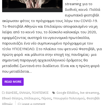
streaming για το
διεθνές κοινό. Πολλά
ευρωπαϊκά φεστιβάλ
ακύρωσαν φέτος το πρόγραμμα τους λόγω του COVID-19.
To Φεστιβάλ Αθηνών και Επιδαύρου αποφασισμένο να μη
λείψει από το κοινό του, το δύσκολο καλοκαίρι του 2020,
εφαρμόζοντας αυστηρά τα υγειονομικά πρωτόκολλα,
παρουσιάζει ένα νέο συμπυκνωμένο πρόγραμμα με τον
τίτλο ΥΠΟΣΥΝΟΛΟ. Στο πλαίσιο του φετινού Φεστιβάλ, για
πρώτη φορά -και μάλιστα στην εποχή της πανδημίας- μια
σημαντική παραγωγή αρχαιοελληνικού δράματος θα
μεταδοθεί ζωντανά στο διαδίκτυο. Είναι και η πρώτη φορά
που μεταδίδεται…
READ MORE
,
,
,
,
ΕΙΔΗΣΕΙΣ
ΕΛΛΑΔΑ
ΠΟΛΙΤΙΣΜΟΣ
Google Ελλάδος
live streaming
,
,
,
,
Εθνικό Θέατρο
Επίδαυρος
Πέρσες
Υπουργείο Πολιτισμού
Φεστιβάλ
Αθηνών
Leave a comment