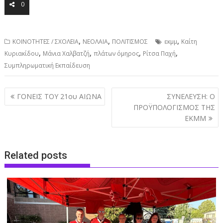
0
,
,
,
ΚΟΙΝΟΤΗΤΕΣ / ΣΧΟΛΕΙΑ
ΝΕΟΛΑΙΑ
ΠΟΛΙΤΙΣΜΟΣ
εκμμ
Καίτη
,
,
,
,
Κυριακίδου
Μάνια Χαλβατζή
πλάτων όμηρος
Ρίτσα Παχή
Συμπληρωματική Εκπαίδευση
Post
ΓΟΝΕΙΣ ΤΟΥ 21ου ΑΙΩΝΑ
ΣΥΝΕΛΕΥΣΗ: Ο
navigation
ΠΡΟΫΠΟΛΟΓΙΣΜΟΣ ΤΗΣ
ΕΚΜΜ
Related posts