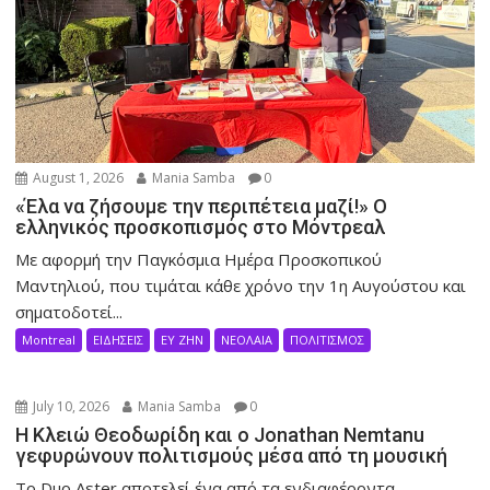
August 1, 2026
Mania Samba
0
«Έλα να ζήσουμε την περιπέτεια μαζί!» Ο
ελληνικός προσκοπισμός στο Μόντρεαλ
Με αφορμή την Παγκόσμια Ημέρα Προσκοπικού
Μαντηλιού, που τιμάται κάθε χρόνο την 1η Αυγούστου και
σηματοδοτεί...
Montreal
ΕΙΔΗΣΕΙΣ
ΕΥ ΖΗΝ
ΝΕΟΛΑΙΑ
ΠΟΛΙΤΙΣΜΟΣ
July 10, 2026
Mania Samba
0
Η Κλειώ Θεοδωρίδη και ο Jonathan Nemtanu
γεφυρώνουν πολιτισμούς μέσα από τη μουσική
Το Duo Aster αποτελεί ένα από τα ενδιαφέροντα