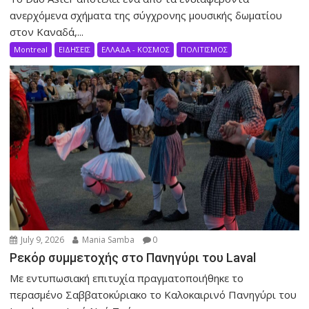
ανερχόμενα σχήματα της σύγχρονης μουσικής δωματίου
στον Καναδά,...
Montreal
ΕΙΔΗΣΕΙΣ
ΕΛΛΑΔΑ - ΚΟΣΜΟΣ
ΠΟΛΙΤΙΣΜΟΣ
July 9, 2026
Mania Samba
0
Ρεκόρ συμμετοχής στο Πανηγύρι του Laval
Με εντυπωσιακή επιτυχία πραγματοποιήθηκε το
περασμένο Σαββατοκύριακο το Καλοκαιρινό Πανηγύρι του