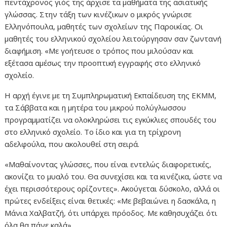
πεντάχρονος γιός της άρχισε τα μαθήματα της ασιατικής
γλώσσας. Στην τάξη των κινέζικων ο μικρός γνώρισε
Ελληνόπουλα, μαθητές των σχολείων της Παροικίας. Οι
μαθητές του ελληνικού σχολείου λειτούργησαν σαν ζωντανή
διαφήμιση. «Με γοήτευσε ο τρόπος που μιλούσαν και
εξέτασα αμέσως την προοπτική εγγραφής στο ελληνικό
σχολείο.
Η αρχή έγινε με τη Συμπληρωματική Εκπαίδευση της ΕΚΜΜ,
τα Σάββατα και η μητέρα του μικρού πολύγλωσσου
προγραμματίζει να ολοκληρώσει τις εγκύκλιες σπουδές του
στο ελληνικό σχολείο. Το ίδιο και για τη τρίχρονη
αδελφούλα, που ακολουθεί στη σειρά.
«Μαθαίνοντας γλώσσες, που είναι εντελώς διαφορετικές,
ακονίζει το μυαλό του. Θα συνεχίσει και τα κινέζικα, ώστε να
έχει περισσότερους ορίζοντες». Ακούγεται δύσκολο, αλλά οι
πρώτες ενδείξεις είναι θετικές: «Με βεβαιώνει η δασκάλα, η
Μάνια Χαλβατζή, ότι υπάρχει πρόοδος. Με καθησυχάζει ότι
όλα θα πάνε καλά».