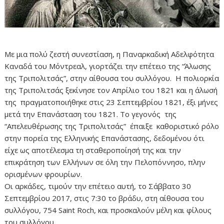
​Με μια πολύ ζεστή συνεστίαση, η Παναρκαδική Αδελφότητα
Καναδά του Μόντρεαλ, γιορτάζει την επέτειο της “Άλωσης
της Τριπολιτσάς”, στην αίθουσα του συλλόγου. Η πολιορκία
της Τριπολιτσάς ξεκίνησε τον Απρίλιο του 1821 και η άλωσή
της πραγματοποιήθηκε στις 23 Σεπτεμβρίου 1821, έξι μήνες
μετά την Επανάσταση του 1821. Το γεγονός της
“Απελευθέρωσης της Τριπολιτσάς” έπαιξε καθοριστικό ρόλο
στην πορεία της Ελληνικής Επανάστασης, δεδομένου ότι
είχε ως αποτέλεσμα τη σταθεροποίησή της και την
επικράτηση των Ελλήνων σε όλη την Πελοπόννησο, πλην
ορισμένων φρουρίων.
Οι αρκάδες, τιμούν την επέτειο αυτή, το Σάββατο 30
Σεπτεμβρίου 2017, στις 7:30 το βράδυ, στη αίθουσα του
συλλόγου,
754 Saint Roch, και προσκαλούν μέλη και φίλους
του συλλόγου.