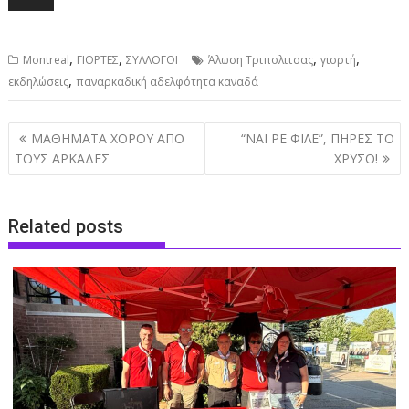
,
,
,
,
Montreal
ΓΙΟΡΤΕΣ
ΣΥΛΛΟΓΟΙ
Άλωση Τριπολιτσας
γιορτή
,
εκδηλώσεις
παναρκαδική αδελφότητα καναδά
Post
ΜΑΘΗΜΑΤΑ ΧΟΡΟΥ ΑΠΟ
“ΝΑΙ ΡΕ ΦΙΛΕ”, ΠΗΡΕΣ ΤΟ
navigation
ΤΟΥΣ ΑΡΚΑΔΕΣ
ΧΡΥΣΟ!
Related posts