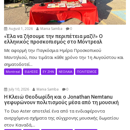
August 1, 2026
Mania Samba
0
«Έλα να ζήσουμε την περιπέτεια μαζί!» Ο
ελληνικός προσκοπισμός στο Μόντρεαλ
Με αφορμή την Παγκόσμια Ημέρα Προσκοπικού
Μαντηλιού, που τιμάται κάθε χρόνο την 1η Αυγούστου και
σηματοδοτεί...
Montreal
ΕΙΔΗΣΕΙΣ
ΕΥ ΖΗΝ
ΝΕΟΛΑΙΑ
ΠΟΛΙΤΙΣΜΟΣ
July 10, 2026
Mania Samba
0
Η Κλειώ Θεοδωρίδη και ο Jonathan Nemtanu
γεφυρώνουν πολιτισμούς μέσα από τη μουσική
Το Duo Aster αποτελεί ένα από τα ενδιαφέροντα
ανερχόμενα σχήματα της σύγχρονης μουσικής δωματίου
στον Καναδά,...