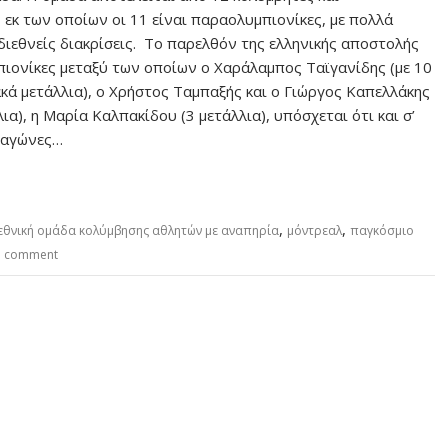
 εκ των οποίων οι 11 είναι παραολυμπιονίκες, με πολλά
 διεθνείς διακρίσεις. Το παρελθόν της ελληνικής αποστολής
ιονίκες μεταξύ των οποίων ο Χαράλαμπος Ταϊγανίδης (με 10
ά μετάλλια), ο Χρήστος Ταμπαξής και ο Γιώργος Καπελλάκης
ια), η Μαρία Καλπακίδου (3 μετάλλια), υπόσχεται ότι και σ’
 αγώνες…
,
,
εθνική ομάδα κολύμβησης αθλητών με αναπηρία
μόντρεαλ
παγκόσμιο
a comment