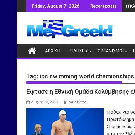
Skip
Η Κ
Friday, August 7, 2026
Recent posts
to
content
ΑΡΧΙΚΗ
ΕΙΔΗΣΕΙΣ
ΟΡΓΑΝΙΣΜΟΙ
Tag:
ipc swimming world chamionships
Έφτασε η Εθνική Ομάδα Κολύμβησης α
August 10, 2013
Paris Petrou
Ήρθαν για ν
Πρωτάθλημα 
Chamionship
από την Ελλά