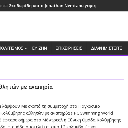
λειώ Θεοδωρίδη και ο Jonathan Nemtanu γεφυρώνουν πολιτι
ΠΟΛΙΤΙΣΜΟΣ
ΕΥ ΖΗΝ
ΕΠΙΧΕΙΡΗΣΕΙΣ
ΔΙΑΦΗΜΙΣΤΕΙΤΕ
θλητών με αναπηρία
α λάμψουν Με σκοπό τη συμμετοχή στο Παγκόσμιο
Κολύμβησης αθλητών με αναπηρία (IPC Swimming World
s) έφτασε σήμερα στο Μόντρεαλ η Εθνική Ομάδα Κολύμβησης
δα. Η ομάδα αποτελείται από 12 κολυμβητές και