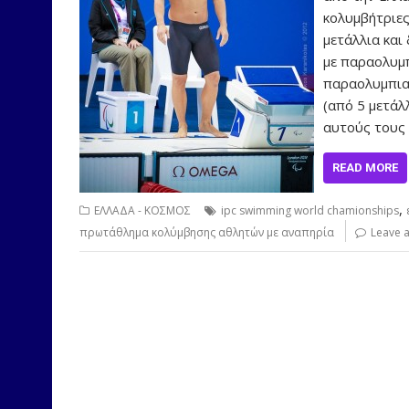
κολυμβήτριες
μετάλλια και
με παραολυμπ
παραολυμπιακ
(από 5 μετάλλ
αυτούς τους
READ MORE
,
ΕΛΛΑΔΑ - ΚΟΣΜΟΣ
ipc swimming world chamionships
πρωτάθλημα κολύμβησης αθλητών με αναπηρία
Leave 