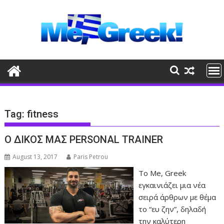
Skip
to
content
Tag:
fitness
Ο ΔΙΚΟΣ ΜΑΣ PERSONAL TRAINER
August 13, 2017
Paris Petrou
Το Me, Greek
εγκαινιάζει μια νέα
σειρά άρθρων με θέμα
το “ευ ζην”, δηλαδή
την καλύτερη