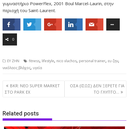
γυμναστήριο PowerFlex, 2001 Boul Marcel-Laurin, στην
περιοχή του Saint-Laurent.
0
,
,
,
,
,
ΕΥ ΖΗΝ
fitness
lifestyle
nico vlachos
personal trainer
ευ ζην
,
νικόλαος βλάχος
υγεία
Post
BKR: ΝΕΟ SUPER MARKET
ΟΣΑ (ΙΣΩΣ) ΔΕΝ ΞΕΡΕΤΕ ΓΙΑ
navigation
ΣΤΟ PARK EX
ΤΟ ΓΛΥΠΤΟ…
Related posts