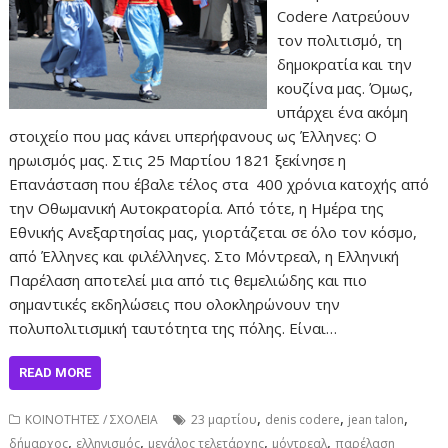
Codere Λατρεύουν
τον πολιτισμό, τη
δημοκρατία και την
κουζίνα μας. Όμως,
υπάρχει ένα ακόμη
στοιχείο που μας κάνει υπερήφανους ως Έλληνες: Ο
ηρωισμός μας. Στις 25 Μαρτίου 1821 ξεκίνησε η
Επανάσταση που έβαλε τέλος στα 400 χρόνια κατοχής από
την Οθωμανική Αυτοκρατορία. Από τότε, η Ημέρα της
Εθνικής Ανεξαρτησίας μας, γιορτάζεται σε όλο τον κόσμο,
από Έλληνες και φιλέλληνες. Στο Μόντρεαλ, η Ελληνική
Παρέλαση αποτελεί μια από τις θεμελιώδης και πιο
σημαντικές εκδηλώσεις που ολοκληρώνουν την
πολυπολιτισμική ταυτότητα της πόλης. Είναι…
READ MORE
,
,
,
ΚΟΙΝΟΤΗΤΕΣ / ΣΧΟΛΕΙΑ
23 μαρτίου
denis codere
jean talon
,
,
,
,
δήμαρχος
ελληνισμός
μεγάλος τελετάρχης
μόντρεαλ
παρέλαση