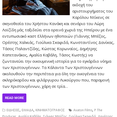
εκδοχή του
αριστουργήματος του
Καρόλου Ντίκενς σε
σκηνοθεσία του Χρήστου Κανάκη και σενάριο του Λώρη
Λοϊζίδη μάς ταξιδεύει στα ορεινά χωριά της Ηπείρου με ένα
εντυπωσιακό καστ Ελλήνων ηθοποιών (Γιάννης Μπέζος,
Ορέστης Χαλκιάς, Γιούλικα Σκαφιδά, Κωνσταντίνος Δανίκας,
Τάσος Παλαντζίδης, Κώστας Κορωναίος, Δημήτρης
Καπετανάκος, Αμαλία Καβάλη, Τάσος Κωστής) να
ζωντανεύει την οικουμενική ιστορία για το εγκάρδιο νόημα
των Χριστουγέννων. Τα Κάλαντα Των Χριστουγέννων
ακολουθούν την περιπέτεια για όλη την οικογένεια του
σκληρόκαρδου και φιλάργυρου Λυκούργου που, παραμονή
των Χριστουγέννων, χάρη σε τρία…
READ MORE
,
,
,
ΕΙΔΗΣΕΙΣ
ΕΛΛΑΔΑ
ΚΙΝΗΜΑΤΟΓΡΑΦΟΣ
Avaton Films
P The
,
,
,
,
Producer
Αμαλία Καβάλη
Γιάννης Μπέζος
Γιούλικα Σκαφιδά
Δημήτρης