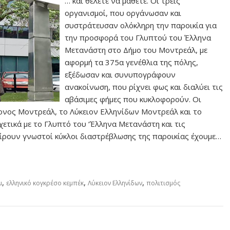
… και θέλετε να μάθετε. Οι τρεις
οργανισμοί, που οργάνωσαν και
συστράτευσαν ολόκληρη την παροικία για
την προσφορά του Γλυπτού του Έλληνα
Μετανάστη στο Δήμο του Μοντρεάλ, με
αφορμή τα 375α γενέθλια της πόλης,
εξέδωσαν και συνυπογράφουν
ανακοίνωση, που ρίχνει φως και διαλύει τις
αβάσιμες φήμες που κυκλοφορούν. Οι
ζονος Μοντρεάλ, το Λύκειον Ελληνίδων Μοντρεάλ και το
τικά με το Γλυπτό του ‘Έλληνα Μετανάστη και τις
ρουν γνωστοί κύκλοι διαστρέβλωσης της παροικίας έχουμε…
,
,
,
μ
ελληνικό κογκρέσο κεμπέκ
Λύκειον Ελληνίδων
πολιτισμός