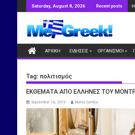
Skip
Η
Saturday, August 8, 2026
Recent posts
to
content
ΑΡΧΙΚΗ
ΕΙΔΗΣΕΙΣ
ΟΡΓΑΝΙΣΜΟΙ
Tag:
πολιτισμός
ΕΚΘΕΜΑΤΑ ΑΠΟ ΕΛΛΗΝΕΣ ΤΟΥ ΜΟΝΤ
September 16, 2019
Mania Samba