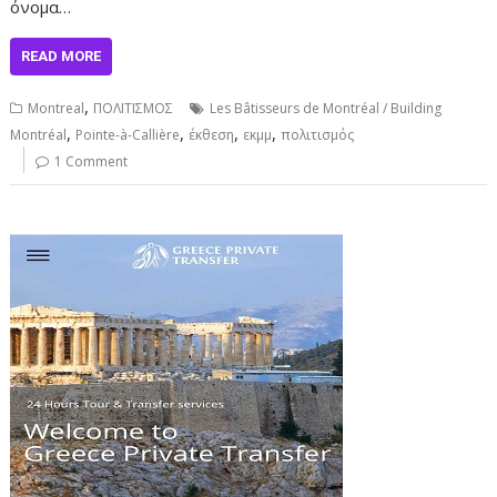
όνομα…
READ MORE
,
Montreal
ΠΟΛΙΤΙΣΜΟΣ
Les Bâtisseurs de Montréal / Building
,
,
,
,
Montréal
Pointe-à-Callière
έκθεση
εκμμ
πολιτισμός
1 Comment