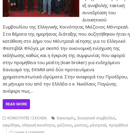
εξ αναβολής τακτική
συνεδρίαση του
Διοικητικού
Συμβουλίου της Ελληνικής Κοινότητας Μείζονος Μόντρεαλ.
Στα θέματα της ημερήσιας διάταξης που συζητήθηκαν ήταν η
κατάθεση στο Δήμο του Μόντρεαλ αίτησης για το Ελληνικό
Φεστιβάλ Φλόγα, με σκοπό την οικονομική ενίσχυση της
εκδήλωσης καθώς και η έγκριση της συμφωνίας που αφορά
στην προμήθεια του μεσίτη (loan broker) για ενδεχόμενο
δανεισμό της ΕΚΜΜ από δύο προτεινόμενα
χρηματοπιστωτικά ιδρύματα. Στην αναφορά του Προέδρου,
σε μήνυμα του από την Ελλάδα ο κ. Νικόλαος Παγώνης
ανέφερε πως…
READ MORE
,
,
ΚΟΙΝΟΤΗΤΕΣ / ΣΧΟΛΕΙΑ
δανεισμός
διοικητικό συμβούλιο
,
,
,
,
,
εγκρίθηκε
ελληνική κοινότητα
μείζονος
μεσίτης
μόντρεαλ
προμήθεια
Leave a comment