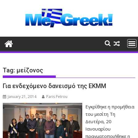
Skip
to
content
Tag:
μείζονος
Για ενδεχόμενο δανεισμό της ΕΚΜΜ
January 21, 2014
Paris Petrou
Εγκρίθηκε η προμήθεια
του μεσίτη Τη
Δευτέρα, 20
Ιανουαρίου
πραγματοποιήθηκε η