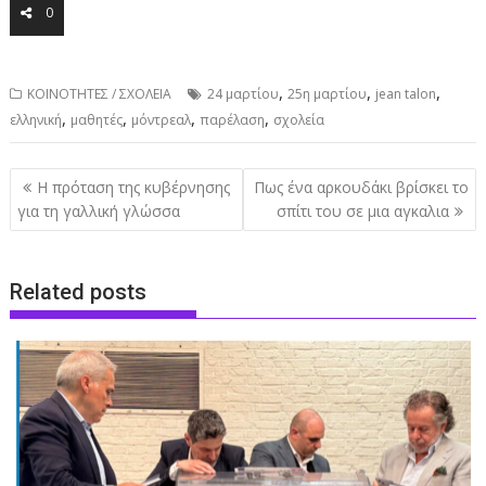
0
,
,
,
ΚΟΙΝΟΤΗΤΕΣ / ΣΧΟΛΕΙΑ
24 μαρτίου
25η μαρτίου
jean talon
,
,
,
,
ελληνική
μαθητές
μόντρεαλ
παρέλαση
σχολεία
Post
Η πρόταση της κυβέρνησης
Πως ένα αρκουδάκι βρίσκει το
navigation
για τη γαλλική γλώσσα
σπίτι του σε μια αγκαλια
Related posts