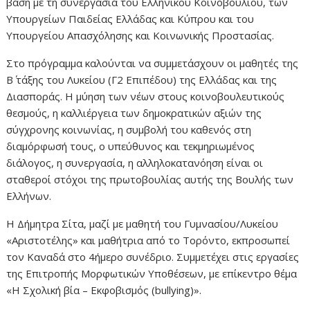
βάση με τη συνεργασία του Ελληνικού Κοινοβουλίου, των
Υπουργείων Παιδείας Ελλάδας και Κύπρου και του
Υπουργείου Απασχόλησης και Κοινωνικής Προστασίας.
Στο πρόγραμμα καλούνται να συμμετάσχουν οι μαθητές της
Β΄ τάξης του Λυκείου (Γ2 Επιπέδου) της Ελλάδας και της
Διασποράς. Η µύηση των νέων στους κοινοβουλευτικούς
θεσµούς, η καλλιέργεια των δηµοκρατικών αξιών της
σύγχρονης κοινωνίας, η συµβολή του καθενός στη
διαµόρφωσή τους, ο υπεύθυνος και τεκµηριωµένος
διάλογος, η συνεργασία, η αλληλοκατανόηση είναι οι
σταθεροί στόχοι της πρωτοβουλίας αυτής της Βουλής των
Ελλήνων.
Η Δήμητρα Σίτα, μαζί με μαθητή του Γυμνασίου/Λυκείου
«Αριστοτέλης» και μαθήτρια από το Τορόντο, εκπροσωπεί
τον Καναδά στο 4ήμερο συνέδριο. Συμμετέχει στις εργασίες
της Επιτροπής Μορφωτικών Υποθέσεων, με επίκεντρο θέμα
«Η Σχολική βία – Εκφοβισμός (bullying)».