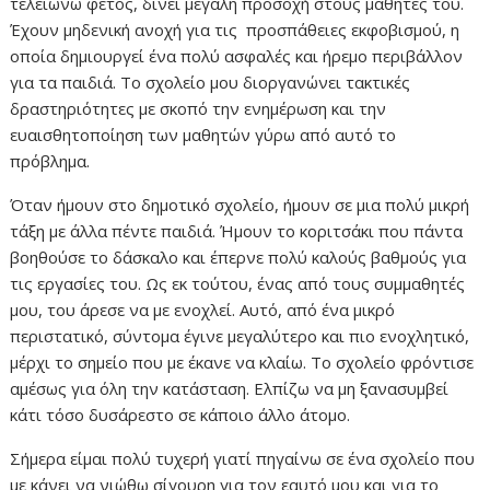
τελειώνω φέτος, δίνει μεγάλη προσοχή στους μαθητές του.
Έχουν μηδενική ανοχή για τις προσπάθειες εκφοβισμού, η
οποία δημιουργεί ένα πολύ ασφαλές και ήρεμο περιβάλλον
για τα παιδιά. Το σχολείο μου διοργανώνει τακτικές
δραστηριότητες με σκοπό την ενημέρωση και την
ευαισθητοποίηση των μαθητών γύρω από αυτό το
πρόβλημα.
Όταν ήμουν στο δημοτικό σχολείο, ήμουν σε μια πολύ μικρή
τάξη με άλλα πέντε παιδιά. Ήμουν το κοριτσάκι που πάντα
βοηθούσε το δάσκαλο και έπερνε πολύ καλούς βαθμούς για
τις εργασίες του. Ως εκ τούτου, ένας από τους συμμαθητές
μου, του άρεσε να με ενοχλεί. Αυτό, από ένα μικρό
περιστατικό, σύντομα έγινε μεγαλύτερο και πιο ενοχλητικό,
μέρχι το σημείο που με έκανε να κλαίω. Το σχολείο φρόντισε
αμέσως για όλη την κατάσταση. Ελπίζω να μη ξανασυμβεί
κάτι τόσο δυσάρεστο σε κάποιο άλλο άτομο.
Σήμερα είμαι πολύ τυχερή γιατί πηγαίνω σε ένα σχολείο που
με κάνει να νιώθω σίγουρη για τον εαυτό μου και για το