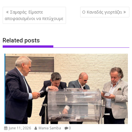
Post
Σαμαράς: Είμαστε
Ο Καναδάς γιορτάζει
navigation
αποφασισμένοι να πετύχουμε
Related posts
June 11, 2026
Mania Samba
0