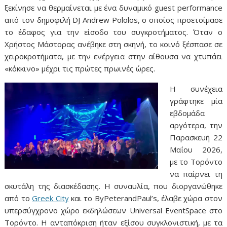
ξεκίνησε να θερμαίνεται με ένα δυναμικό guest performance
από τον δημοφιλή DJ Andrew Pololos, ο οποίος προετοίμασε
το έδαφος για την είσοδο του συγκροτήματος. Όταν ο
Χρήστος Μάστορας ανέβηκε στη σκηνή, το κοινό ξέσπασε σε
χειροκροτήματα, με την ενέργεια στην αίθουσα να χτυπάει
«κόκκινο» μέχρι τις πρώτες πρωινές ώρες.
Η συνέχεια
γράφτηκε μία
εβδομάδα
αργότερα, την
Παρασκευή 22
Μαΐου 2026,
με το Τορόντο
να παίρνει τη
σκυτάλη της διασκέδασης. Η συναυλία, που διοργανώθηκε
από το
Greek City
και το ByPeterandPaul’s, έλαβε χώρα στον
υπερσύγχρονο χώρο εκδηλώσεων Universal EventSpace στο
Τορόντο. Η ανταπόκριση ήταν εξίσου συγκλονιστική, με τα