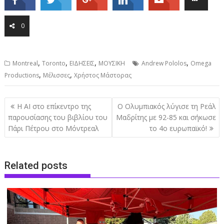
0
,
,
,
,
Montreal
Toronto
ΕΙΔΗΣΕΙΣ
ΜΟΥΣΙΚΗ
Andrew Pololos
Omega
,
,
Productions
Μέλισσες
Χρήστος Μάστορας
Post
Η ΑΙ στο επίκεντρο της
Ο Ολυμπιακός λύγισε τη Ρεάλ
navigation
παρουσίασης του βιβλίου του
Μαδρίτης με 92-85 και σήκωσε
Πάρι Πέτρου στο Μόντρεαλ
το 4ο ευρωπαϊκό!
Related posts