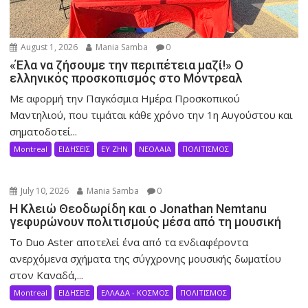
August 1, 2026
Mania Samba
0
«Έλα να ζήσουμε την περιπέτεια μαζί!» Ο
ελληνικός προσκοπισμός στο Μόντρεαλ
Με αφορμή την Παγκόσμια Ημέρα Προσκοπικού
Μαντηλιού, που τιμάται κάθε χρόνο την 1η Αυγούστου και
σηματοδοτεί...
Montreal
ΕΙΔΗΣΕΙΣ
ΕΥ ΖΗΝ
ΝΕΟΛΑΙΑ
ΠΟΛΙΤΙΣΜΟΣ
July 10, 2026
Mania Samba
0
Η Κλειώ Θεοδωρίδη και ο Jonathan Nemtanu
γεφυρώνουν πολιτισμούς μέσα από τη μουσική
Το Duo Aster αποτελεί ένα από τα ενδιαφέροντα
ανερχόμενα σχήματα της σύγχρονης μουσικής δωματίου
στον Καναδά,...
Montreal
ΕΙΔΗΣΕΙΣ
ΕΛΛΑΔΑ - ΚΟΣΜΟΣ
ΠΟΛΙΤΙΣΜΟΣ