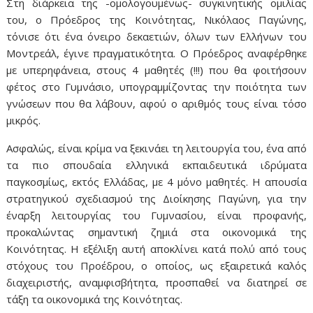
Στη διάρκεια της -ομολογουμένως- συγκινητικής ομιλίας
του, ο Πρόεδρος της Κοινότητας, Νικόλαος Παγώνης,
τόνισε ότι ένα όνειρο δεκαετιών, όλων των Ελλήνων του
Μοντρεάλ, έγινε πραγματικότητα. Ο Πρόεδρος αναφέρθηκε
με υπερηφάνεια, στους 4 μαθητές (!!!) που θα φοιτήσουν
φέτος στο Γυμνάσιο, υπογραμμίζοντας την ποιότητα των
γνώσεων που θα λάβουν, αφού ο αριθμός τους είναι τόσο
μικρός.
Ασφαλώς, είναι κρίμα να ξεκινάει τη λειτουργία του, ένα από
τα πιο σπουδαία ελληνικά εκπαιδευτικά ιδρύματα
παγκοσμίως, εκτός Ελλάδας, με 4 μόνο μαθητές. Η απουσία
στρατηγικού σχεδιασμού της Διοίκησης Παγώνη, για την
έναρξη λειτουργίας του Γυμνασίου, είναι προφανής,
προκαλώντας σημαντική ζημιά στα οικονομικά της
Κοινότητας. Η εξέλιξη αυτή αποκλίνει κατά πολύ από τους
στόχους του Προέδρου, ο οποίος, ως εξαιρετικά καλός
διαχειριστής, αναμφισβήτητα, προσπαθεί να διατηρεί σε
τάξη τα οικονομικά της Κοινότητας.