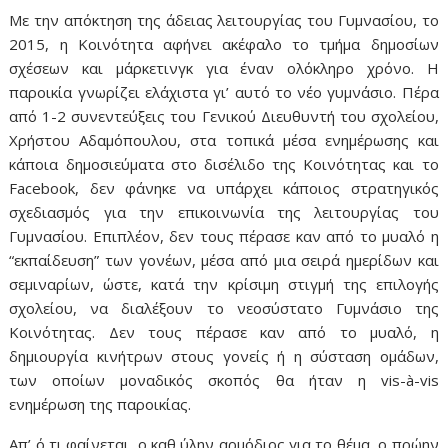
Με την απόκτηση της άδειας λειτουργίας του Γυμνασίου, το
2015, η Κοινότητα αφήνει ακέφαλο το τμήμα δημοσίων
σχέσεων και μάρκετινγκ για έναν ολόκληρο χρόνο. Η
παροικία γνωρίζει ελάχιστα γι’ αυτό το νέο γυμνάσιο. Πέρα
από 1-2 συνεντεύξεις του Γενικού Διευθυντή του σχολείου,
Χρήστου Αδαμόπουλου, στα τοπικά μέσα ενημέρωσης και
κάποια δημοσιεύματα στο δισέλιδο της Κοινότητας και το
Facebook, δεν φάνηκε να υπάρχει κάποιος στρατηγικός
σχεδιασμός για την επικοινωνία της λειτουργίας του
Γυμνασίου. Επιπλέον, δεν τους πέρασε καν από το μυαλό η
“εκπαίδευση” των γονέων, μέσα από μια σειρά ημερίδων και
σεμιναρίων, ώστε, κατά την κρίσιμη στιγμή της επιλογής
σχολείου, να διαλέξουν το νεοσύστατο Γυμνάσιο της
Κοινότητας. Δεν τους πέρασε καν από το μυαλό, η
δημιουργία κινήτρων στους γονείς ή η σύσταση ομάδων,
των οποίων μοναδικός σκοπός θα ήταν η vis-à-vis
ενημέρωση της παροικίας.
Απ’ ό,τι φαίνεται, ο καθ ύλην αρμόδιος για το θέμα, ο πρώην