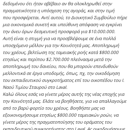
δεδομένου ότι ήταν αβέβαιο αν θα ολοκληρωθεί στην
πραγματικότητα η υπόσχεση της αγοράς, και στην τιμή
που προσφέρεται. Αντί αυτού, το Διοικητικό Συμβούλιο πήρε
μια οικονομικά συνετή και υπεύθυνη απόφαση να εγκρίνει
την άνευ όρων δεσμευτική προσφορά για $10.000.000.
Αυτή είναι η στιγμή για να προσβλέψουμε σε ένα πολλά
υποσχόμενο μέλλον για την Κοινότητά μας. Αποπληρωμή
του χρέους, βελτίωση της ταμειακής ροής κατά $800.000
ετησίως και περίπου $2.700.000 πλεόνασμα μετά την
αποπληρωμή του δανείου, που θα μπορούν επενδυθούν
μελλοντικά σε έργα υποδομής, όπως, πχ, την οικοδόμηση
του εκπαιδευτικού συγκροτήματος επί του οικοπέδου του Ι.
Ναού Τιμίου Σταυρού στο Laval.
Καλώ όλους εσάς να γίνετε μέρος αυτής της νέας εποχής για
την Κοινότητά μας. Ελάτε να βοηθήσετε, για να απαλλαγούμε
από το βαρύ φορτίο του χρέους. Βοηθήστε μας να
εξοικονομήσουμε ετησίως $800.000 ταμειακών ροών, να
γίνετε μέρος της πραγματοποίησης του οράματος του
εκπαιδευτικού συγκροτήματος στο Laval. Ας οικοδομήσουμε