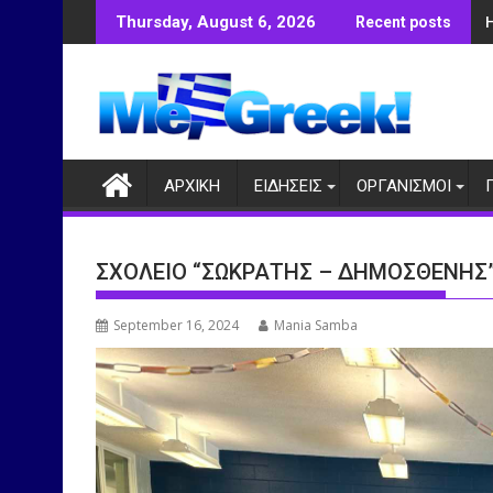
Skip
Thursday, August 6, 2026
Recent posts
to
content
ΑΡΧΙΚΗ
ΕΙΔΗΣΕΙΣ
ΟΡΓΑΝΙΣΜΟΙ
ΣΧΟΛΕΙΟ “ΣΩΚΡΑΤΗΣ – ΔΗΜΟΣΘΕΝΗΣ”
September 16, 2024
Mania Samba