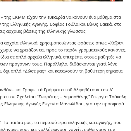
» της ΕΚΜΜ είχαν την ευκαιρία να κάνουν ένα μάθημα στα
 της Ελληνικής Αγωγής, Σοφίας Γούλα και Βίκυς Σακκά, στο
ις αρχαίες βάσεις της ελληνικής γλώσσας.
α αρχαία ελληνικά, χρησιμοποιώντας φράσεις όπως «Χαῖρε»,
», χωρίς να χρειάζονται προς το παρόν γραμματικούς κανόνες.
νίδια σε απλά αρχαία ελληνικά, επιτρέπει στους μαθητές να
 των προγόνων τους. Παράλληλα, διδάσκονται γιατί λένε
ι όχι απλά «Δώσε μας» και κατανοούν τη βαθύτερη σημασία
ανθάνω καὶ Γράφω τὰ Γράμματα τοῦ Ἀλφαβήτου» του Α’
τρια του Σχολείου “Σωκράτης – Δημοσθένης” Γεωργία Τσάκαλη
λής Ελληνικής Αγωγής Ευγενία Μανωλίδου, για την προσφορά
. Τα παιδιά μας, τα περισσότερα ελληνικής καταγωγής, που
 ελληνόφωνους και γαλλόφωνους γονείς, μαθαίνουν τον