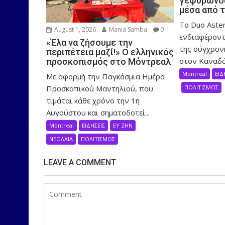
γεφυρώνου
μέσα από 
Το Duo Aster
August 1, 2026
Mania Samba
0
ενδιαφέροντ
«Έλα να ζήσουμε την
της σύγχρον
περιπέτεια μαζί!» Ο ελληνικός
στον Καναδά,
προσκοπισμός στο Μόντρεαλ
Montreal
ΕΙΔ
Με αφορμή την Παγκόσμια Ημέρα
Προσκοπικού Μαντηλιού, που
ΠΟΛΙΤΙΣΜΟΣ
τιμάται κάθε χρόνο την 1η
Αυγούστου και σηματοδοτεί...
Montreal
ΕΙΔΗΣΕΙΣ
ΕΥ ΖΗΝ
ΝΕΟΛΑΙΑ
ΠΟΛΙΤΙΣΜΟΣ
LEAVE A COMMENT