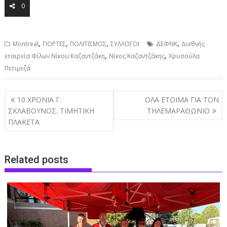
0
,
,
,
,
Montreal
ΓΙΟΡΤΕΣ
ΠΟΛΙΤΙΣΜΟΣ
ΣΥΛΛΟΓΟΙ
ΔΕΦΝΚ
Διεθνής
,
,
εταιρεία Φίλων Νίκου Καζαντζάκη
Νίκος Καζαντζάκης
Χρυσούλα
Πετιμεζά
Post
10 ΧΡΟΝΙΑ Γ.
ΟΛΑ ΕΤΟΙΜΑ ΓΙΑ ΤΟΝ
navigation
ΣΚΛΑΒΟΥΝΟΣ. ΤΙΜΗΤΙΚΗ
ΤΗΛΕΜΑΡΑΘΩΝΙΟ
ΠΛΑΚΕΤΑ
Related posts