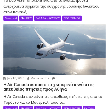
Το Duo Aster αποτελεί ένα από τα ενδιαφέροντα
ανερχόμενα σχήματα της σύγχρονης μουσικής δωματίου
στον Καναδά,...
Montreal
ΕΙΔΗΣΕΙΣ
ΕΛΛΑΔΑ - ΚΟΣΜΟΣ
ΠΟΛΙΤΙΣΜΟΣ
July 10, 2026
Mania Samba
0
Η Air Canada «σπάει» το χειμερινό κενό στις
απευθείας πτήσεις προς Αθήνα
Η Air Canada επεκτείνει τις απευθείας πτήσεις της από το
Τορόντο και το Μόντρεαλ προς το...
Montreal
ΕΙΔΗΣΕΙΣ
ΕΛΛΑΔΑ - ΚΟΣΜΟΣ
ΕΠΙΧΕΙΡΗΣΕΙΣ
ΕΥ ΖΗΝ