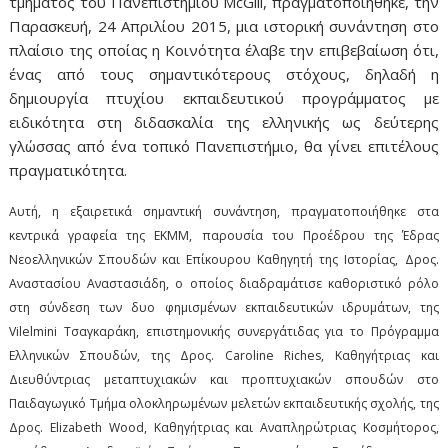
τμήματος του Πανεπιστημίου McGill, πραγματοποιήθηκε, την
Παρασκευή, 24 Απριλίου 2015, μια ιστορική συνάντηση στο
πλαίσιο της οποίας η Κοινότητα έλαβε την επιβεβαίωση ότι,
ένας από τους σημαντικότερους στόχους, δηλαδή η
δημιουργία πτυχίου εκπαιδευτικού προγράμματος με
ειδικότητα στη διδασκαλία της ελληνικής ως δεύτερης
γλώσσας από ένα τοπικό Πανεπιστήμιο, θα γίνει επιτέλους
πραγματικότητα.
Αυτή, η εξαιρετικά σημαντική συνάντηση, πραγματοποιήθηκε στα
κεντρικά γραφεία της ΕΚΜΜ, παρουσία του Προέδρου της Έδρας
Νεοελληνικών Σπουδών και Επίκουρου Καθηγητή της Ιστορίας, Δρος.
Αναστασίου Αναστασιάδη, ο οποίος διαδραμάτισε καθοριστικό ρόλο
στη σύνδεση των δυο φημισμένων εκπαιδευτικών ιδρυμάτων, της
Vilelmini Τσαγκαράκη, επιστημονικής συνεργάτιδας για το Πρόγραμμα
Ελληνικών Σπουδών, της Δρος. Caroline Riches, Καθηγήτριας και
Διευθύντριας μεταπτυχιακών και προπτυχιακών σπουδών στο
Παιδαγωγικό Τμήμα ολοκληρωμένων μελετών εκπαιδευτικής σχολής, της
Δρος. Elizabeth Wood, Καθηγήτριας και Αναπληρώτριας Κοσμήτορος,