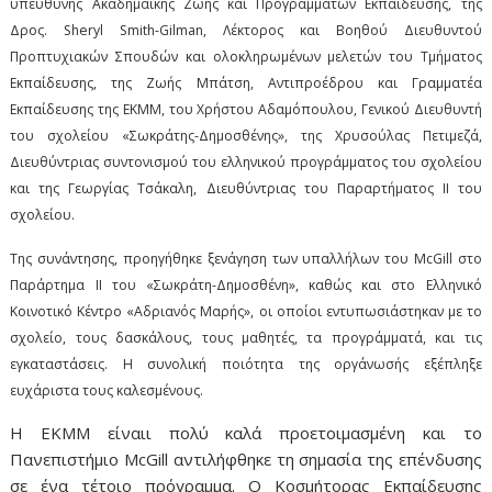
υπεύθυνης Ακαδημαϊκής Ζωής και Προγραμμάτων Εκπαίδευσης, της
Δρος. Sheryl Smith-Gilman, Λέκτορος και Βοηθού Διευθυντού
Προπτυχιακών Σπουδών και ολοκληρωμένων μελετών του Τμήματος
Εκπαίδευσης, της Ζωής Μπάτση, Αντιπροέδρου και Γραμματέα
Εκπαίδευσης της ΕΚΜΜ, του Χρήστου Αδαμόπουλου, Γενικού Διευθυντή
του σχολείου «Σωκράτης-Δημοσθένης», της Χρυσούλας Πετιμεζά,
Διευθύντριας συντονισμού του ελληνικού προγράμματος του σχολείου
και της Γεωργίας Τσάκαλη, Διευθύντριας του Παραρτήματος ΙΙ του
σχολείου.
Της συνάντησης, προηγήθηκε ξενάγηση των υπαλλήλων του McGill στο
Παράρτημα ΙΙ του «Σωκράτη-Δημοσθένη», καθώς και στο Ελληνικό
Κοινοτικό Κέντρο «Αδριανός Μαρής», οι οποίοι εντυπωσιάστηκαν με το
σχολείο, τους δασκάλους, τους μαθητές, τα προγράμματά, και τις
εγκαταστάσεις. Η συνολική ποιότητα της οργάνωσής εξέπληξε
ευχάριστα τους καλεσμένους.
Η ΕΚΜΜ είναιι πολύ καλά προετοιμασμένη και το
Πανεπιστήμιο McGill αντιλήφθηκε τη σημασία της επένδυσης
σε ένα τέτοιο πρόγραμμα. Ο Κοσμήτορας Εκπαίδευσης