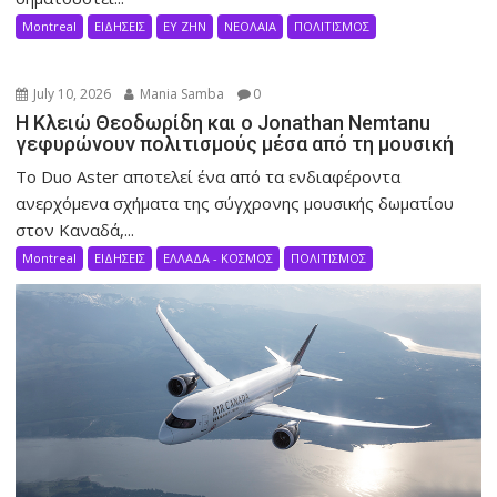
Montreal
ΕΙΔΗΣΕΙΣ
ΕΥ ΖΗΝ
ΝΕΟΛΑΙΑ
ΠΟΛΙΤΙΣΜΟΣ
July 10, 2026
Mania Samba
0
Η Κλειώ Θεοδωρίδη και ο Jonathan Nemtanu
γεφυρώνουν πολιτισμούς μέσα από τη μουσική
Το Duo Aster αποτελεί ένα από τα ενδιαφέροντα
ανερχόμενα σχήματα της σύγχρονης μουσικής δωματίου
στον Καναδά,...
Montreal
ΕΙΔΗΣΕΙΣ
ΕΛΛΑΔΑ - ΚΟΣΜΟΣ
ΠΟΛΙΤΙΣΜΟΣ