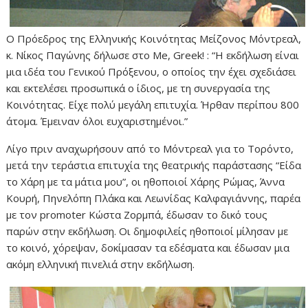
Ο Πρόεδρος της Ελληνικής Κοινότητας Μείζονος Μόντρεαλ,
κ. Νίκος Παγώνης δήλωσε στο Me, Greek! : “Η εκδήλωση είναι
μια ιδέα του Γενικού Πρόξενου, ο οποίος την έχει σχεδιάσει
και εκτελέσει προσωπικά ο ίδιος, με τη συνεργασία της
Κοινότητας. Είχε πολύ μεγάλη επιτυχία. Ήρθαν περίπου 800
άτομα. Έμειναν όλοι ευχαριστημένοι.”
Λίγο πριν αναχωρήσουν από το Μόντρεαλ για το Τορόντο,
μετά την τεράστια επιτυχία της θεατρικής παράστασης “Είδα
το Χάρη με τα μάτια μου”, οι ηθοποιοί Χάρης Ρώμας, Άννα
Κουρή, Πηνελόπη Πλάκα και Λεωνίδας Καλφαγιάννης, παρέα
με τον promoter Κώστα Ζορμπά, έδωσαν το δικό τους
παρών στην εκδήλωση. Οι δημοφιλείς ηθοποιοί μίλησαν με
το κοινό, χόρεψαν, δοκίμασαν τα εδέσματα και έδωσαν μια
ακόμη ελληνική πινελιά στην εκδήλωση.