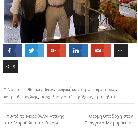
0
,
,
,
Montreal
mary deros
ελληνική κοινότητα
καφόπουλος
,
,
,
,
μόντρεαλ
παγώνης
πασχαλινή γιορτή
πρόξενος
τρίτη ηλικία
Post
Από το Μαραθώνα Αττικής
Θερμή υποδοχή στον
navigation
στο Μαραθώνα της Οττάβα
Ευάγγελο Μεϊμαράκη