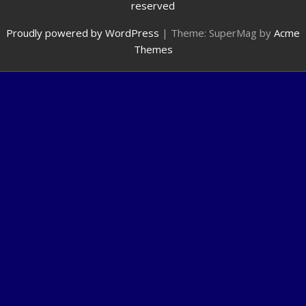
reserved
Proudly powered by WordPress
|
Theme: SuperMag by
Acme
Themes