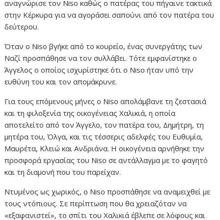
αναγνώρισε τον Niso καθώς ο πατέρας του πήγαινε τακτικά
στην Κέρκυρα για να αγοράσει σαπούνι από τον πατέρα του
δεύτερου.
Όταν ο Niso βγήκε από το κουρείο, ένας συνεργάτης των
Ναζί προσπάθησε να τον συλλάβει. Τότε εμφανίστηκε ο
Άγγελος ο οποίος ισχυρίστηκε ότι ο Niso ήταν υπό την
ευθύνη του και τον απομάκρυνε.
Για τους επόμενους μήνες ο Niso απολάμβανε τη ζεστασιά
και τη φιλοξενία της οικογένειας Χαλικιά, η οποία
αποτελείτο από τον Άγγελο, τον πατέρα του, Δημήτρη, τη
μητέρα του, Όλγα, και τις τέσσερις αδελφές του Ευθυμία,
Μαυρέτα, Κλειώ και Ανδριάνα. Η οικογένεια αρνήθηκε την
προσφορά εργασίας του Niso σε αντάλλαγμα με το φαγητό
και τη διαμονή που του παρείχαν.
Ντυμένος ως χωρικός, ο Niso προσπάθησε να αναμειχθεί με
τους ντόπιους. Σε περίπτωση που θα χρειαζόταν να
«εξαφανιστεί», το σπίτι του Χαλικιά έβλεπε σε λόφους και