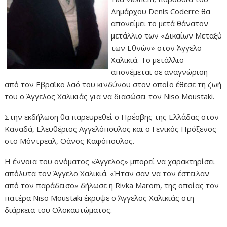
Δημάρχου Denis Coderre θα
απονείμει το μετά θάνατον
μετάλλιο των «Δικαίων Μεταξύ
των Εθνών» στον Άγγελο
Χαλικιά. Το μετάλλιο
απονέμεται σε αναγνώριση
από τον Εβραϊκο λαό του κινδύνου στον οποίο έθεσε τη ζωή
του ο Άγγελος Χαλικιάς για να διασώσει τον Niso Moustaki.
Στην εκδήλωση θα παρευρεθεί ο Πρέσβης της Ελλάδας στον
Καναδά, Ελευθέριος Αγγελόπουλος και ο Γενικός Πρόξενος
στο Μόντρεαλ, Θάνος Καφόπουλος.
Η έννοια του ονόματος «Άγγελος» μπορεί να χαρακτηρίσει
απόλυτα τον Άγγελο Χαλικιά. «Ήταν σαν να τον έστειλαν
από τον παράδεισο» δήλωσε η Rivka Marom, της οποίας τον
πατέρα Niso Moustaki έκρυψε ο Άγγελος Χαλικιάς στη
διάρκεια του Ολοκαυτώματος.