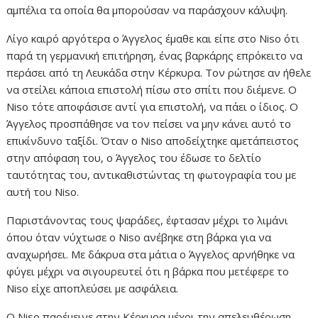
αμπέλια τα οποία θα μπορούσαν να παράσχουν κάλυψη.
Λίγο καιρό αργότερα ο Άγγελος έμαθε και είπε στο Niso ότι
παρά τη γερμανική επιτήρηση, ένας βαρκάρης επρόκειτο να
περάσει από τη Λευκάδα στην Κέρκυρα. Τον ρώτησε αν ήθελε
να στείλει κάποια επιστολή πίσω στο σπίτι που διέμενε. Ο
Niso τότε αποφάσισε αντί για επιστολή, να πάει ο ίδιος. Ο
Άγγελος προσπάθησε να τον πείσει να μην κάνει αυτό το
επικίνδυνο ταξίδι. Όταν ο Niso αποδείχτηκε αμετάπειστος
στην απόφαση του, ο Άγγελος του έδωσε το δελτίο
ταυτότητας του, αντικαθιστώντας τη φωτογραφία του με
αυτή του Niso.
Παριστάνοντας τους ψαράδες, έφτασαν μέχρι το λιμάνι
όπου όταν νύχτωσε ο Niso ανέβηκε στη βάρκα για να
αναχωρήσει. Με δάκρυα στα μάτια ο Άγγελος αρνήθηκε να
φύγει μέχρι να σιγουρευτεί ότι η βάρκα που μετέφερε το
Niso είχε αποπλεύσει με ασφάλεια.
Ο Niso παρέμεινε στην Κέρκυρα μέχρι την απελευθέρωση.