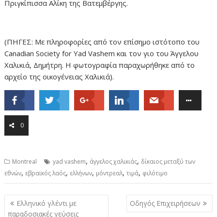
Πριγκίπισσα Αλίκη της Βατεμβέργης.
(ΠΗΓΕΣ: Με πληροφορίες από τον επίσημο ιστότοπο του
Canadian Society for Yad Vashem και τον γιο του Άγγελου
Χαλικιά, Δημήτρη. Η φωτογραφία παραχωρήθηκε από το
αρχείο της οικογένειας Χαλικιά).
0
,
,
Montreal
yad vashem
άγγελος χαλικιάς
δίκαιος μεταξύ των
,
,
,
,
,
εθνών
εβραϊκός λαός
ελλήνων
μόντρεαλ
τιμά
φιλότιμο
Post
Ελληνικό γλέντι με
Οδηγός Επιχειρήσεων
navigation
παραδοσιακές γεύσεις