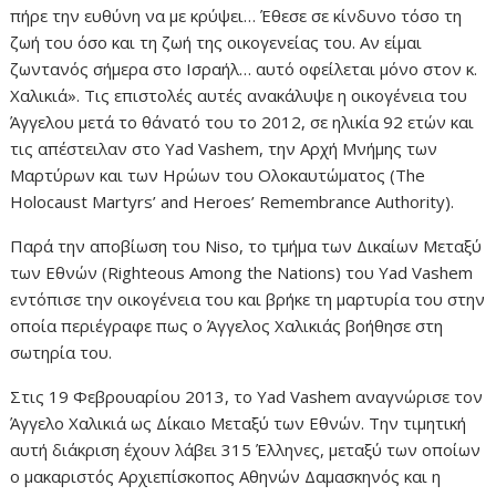
πήρε την ευθύνη να με κρύψει… Έθεσε σε κίνδυνο τόσο τη
ζωή του όσο και τη ζωή της οικογενείας του. Αν είμαι
ζωντανός σήμερα στο Ισραήλ… αυτό οφείλεται μόνο στον κ.
Χαλικιά». Τις επιστολές αυτές ανακάλυψε η οικογένεια του
Άγγελου μετά το θάνατό του το 2012, σε ηλικία 92 ετών και
τις απέστειλαν στο Yad Vashem, την Αρχή Μνήμης των
Μαρτύρων και των Ηρώων του Ολοκαυτώματος (The
Holocaust Martyrs’ and Heroes’ Remembrance Authority).
Παρά την αποβίωση του Niso, το τμήμα των Δικαίων Μεταξύ
των Εθνών (Righteous Among the Nations) του Yad Vashem
εντόπισε την οικογένεια του και βρήκε τη μαρτυρία του στην
οποία περιέγραφε πως ο Άγγελος Χαλικιάς βοήθησε στη
σωτηρία του.
Στις 19 Φεβρουαρίου 2013, το Yad Vashem αναγνώρισε τον
Άγγελο Χαλικιά ως Δίκαιο Μεταξύ των Εθνών. Την τιμητική
αυτή διάκριση έχουν λάβει 315 Έλληνες, μεταξύ των οποίων
ο μακαριστός Αρχιεπίσκοπος Αθηνών Δαμασκηνός και η