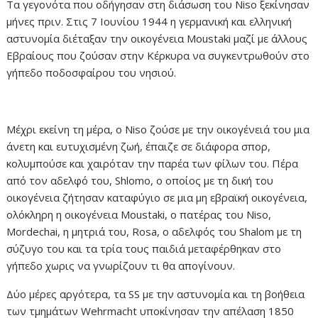
Τα γεγονότα που οδήγησαν στη διάσωση του Niso ξεκίνησαν
μήνες πριν. Στις 7 Ιουνίου 1944 η γερμανική και ελληνική
αστυνομία διέταξαν την οικογένεια Moustaki μαζί με άλλους
Εβραίους που ζούσαν στην Κέρκυρα να συγκεντρωθούν στο
γήπεδο ποδοσφαίρου του νησιού.
Μέχρι εκείνη τη μέρα, ο Niso ζούσε με την οικογένειά του μια
άνετη και ευτυχισμένη ζωή, έπαιζε σε διάφορα σπορ,
κολυμπούσε και χαιρόταν την παρέα των φίλων του. Πέρα
από τον αδελφό του, Shlomo, ο οποίος με τη δική του
οικογένεια ζήτησαν καταφύγιο σε μια μη εβραϊκή οικογένεια,
ολόκληρη η οικογένεια Moustaki, ο πατέρας του Niso,
Mordechai, η μητριά του, Rosa, ο αδελφός του Shalom με τη
σύζυγο του και τα τρία τους παιδιά μεταφέρθηκαν στο
γήπεδο χωρις να γνωρίζουν τι θα απογίνουν.
Δύο μέρες αργότερα, τα SS με την αστυνομία και τη βοήθεια
των τμημάτων Wehrmacht υποκίνησαν την απέλαση 1850