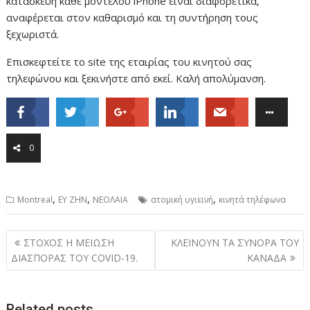
κατασκευή κάθε μοντέλου iPhone είναι διαφορετικά,
αναφέρεται στον καθαρισμό και τη συντήρηση τους
ξεχωριστά.
Επισκεφτείτε το site της εταιρίας του κινητού σας
τηλεφώνου και ξεκινήστε από εκεί. Καλή απολύμανση.
0
,
,
,
Montreal
ΕΥ ΖΗΝ
ΝΕΟΛΑΙΑ
ατομική υγιεινή
κινητά τηλέφωνα
Post
ΣΤΟΧΟΣ Η ΜΕΙΩΣΗ
ΚΛΕΙΝΟΥΝ ΤΑ ΣΥΝΟΡΑ ΤΟΥ
navigation
ΔΙΑΣΠΟΡΑΣ ΤΟΥ COVID-19.
ΚΑΝΑΔΑ
Related posts