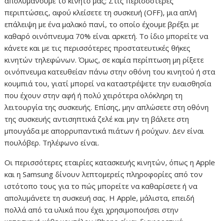
απολυμάνουμε το κινητό μας; Στις περισσότερες
περιπτώσεις, αφού κλείσετε τη συσκευή (OFF), μια απλή
επάλειψη με ένα μαλακό πανί, το οποίο έχουμε βρέξει με
καθαρό οινόπνευμα 70% είναι αρκετή. Το ίδιο μπορείτε να
κάνετε και με τις περισσότερες προστατευτικές θήκες
κινητών τηλεφώνων. Όμως, σε καμία περίπτωση μη ρίξετε
οινόπνευμα κατευθείαν πάνω στην οθόνη του κινητού ή στα
κουμπιά του, γιατί μπορεί να καταστρέψετε την ευαισθησία
που έχουν στην αφή ή πολύ χειρότερα ολόκληρη τη
λειτουργία της συσκευής. Επίσης, μην απλώσετε στη οθόνη
της συσκευής αντισηπτικά ζελέ και μην τη βάλετε στη
μπουγάδα με απορρυπαντικά πιάτων ή ρούχων. Δεν είναι
πουλόβερ. Τηλέφωνο είναι.
Οι περισσότερες εταιρίες κατασκευής κινητών, όπως η Apple
και η Samsung δίνουν λεπτομερείς πληροφορίες από τον
ιστότοπο τους για το πώς μπορείτε να καθαρίσετε ή να
απολυμάνετε τη συσκευή σας. Η Apple, μάλιστα, επειδή
πολλά από τα υλικά που έχει χρησιμοποιήσει στην