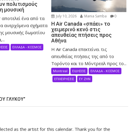
ν πολιτισμούς
τη μουσική
July 10, 2026
Mania Samba
0
 αποτελεί ένα από τα
Η Air Canada «σπάει» το
α ανερχόμενα σχήματα
χειμερινό κενό στις
ης μουσικής δωματίου
απευθείας πτήσεις προς
...
Αθήνα
ΗΣΕΙΣ
ΕΛΛΑΔΑ - ΚΟΣΜΟΣ
Η Air Canada επεκτείνει τις
απευθείας πτήσεις της από το
Τορόντο και το Μόντρεαλ προς το...
Montreal
ΕΙΔΗΣΕΙΣ
ΕΛΛΑΔΑ - ΚΟΣΜΟΣ
ΕΠΙΧΕΙΡΗΣΕΙΣ
ΕΥ ΖΗΝ
ΟΥ ΓΛΥΚΟΥ”
cted as the artist for this calendar. Thank you for the