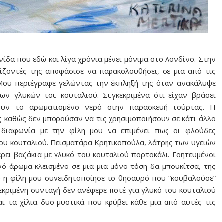
νίδα που εδώ και λίγα χρόνια μένει μόνιμα στο Λονδίνο. Στην
ίζοντές της αποφάσισε να παρακολουθήσει, σε μια από τις
 Μου περιέγραφε γελώντας την έκπληξή της όταν ανακάλυψε
ων γλυκών του κουταλιού. Συγκεκριμένα ότι είχαν βράσει
ουν το αρωματισμένο νερό στην παρασκευή τούρτας. Η
ς καθώς δεν μπορούσαν να τις χρησιμοποιήσουν σε κάτι άλλο
ή διαφωνία με την φίλη μου να επιμένει πως οι φλούδες
ου κουταλιού. Πεισματάρα Κρητικοπούλα, λάτρης των υγειών
ει βαζάκια με γλυκό του κουταλιού πορτοκάλι. Γοητευμένοι
νό άρωμα κλεισμένο σε μια μια μόνο τόση δα μπουκίτσα, της
υ η φίλη μου συνειδητοποίησε το θησαυρό που “κουβαλούσε”
κεκριμένη συνταγή δεν ανέφερε ποτέ για γλυκό του κουταλιού
αι τα χίλια δυο μυστικά που κρύβει κάθε μια από αυτές τις