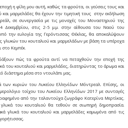
ποχή η φίλη μου αυτή, καθώς τα φρούτα, οι γεύσεις τους και
ύ και μαρμελάδες θα έχουν την τιμητική τους στην εκδήλωση
εάλ, σε συνεργασία με τις μοναχές του Μοναστηριού της
 Δεκεμβρίου, στις 2-5 μ.μ. στην αίθουσα του Ναού του
 υπό την ευλογία της Γερόντισσας Θέκλας, θα αποκαλύψουν
ής γλυκών του κουταλιού και μαρμελάδων με βάση τα υπέροχα
 στο Κεμπέκ.
δάξουν πώς τα φρούτα αντί να πεταχθούν την εποχή της
ά του κουταλιού και μαρμελάδες, διατηρώντας το άρωμα και
ό διάστημα μέσα στο ντουλάπι μας.
 των κυριών του Λυκείου Ελληνίδων Μόντρεαλ. Επίσης, οι
μερολόγιο τοίχου του Λυκείου Ελληνίδων 2017 με συνταγές
ογραφημένο από την ταλαντούχα ζωγράφο Κατερίνα Μερτίκας.
γλυκά του κουταλιού θα τεθούν σε σιωπηρή δημοπρασία.
κά γλυκά του κουταλιού και μαρμελάδες καμωμένα από τις
γορήτισσας.