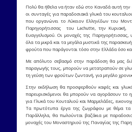
Πολύ θα ήθελα να ήταν εδώ στο Καναδά αυτή την ε
οι συνταγές για παραδοσιακά γλυκά του κουταλιο
που οργανώνει το Λύκειον Ελληνίδων του Μοντρ
Παρηγορήτισσας του Lachutte, την Κυριακή, 4
Ευαγγελισμού. Οι μοναχές της Παρηγορήτισσας,
όλα τα μικρά και τα μεγάλα μυστικά της παρασκευ
φρούτα που παράγονται τόσο στην Ελλάδα όσο και
Με απόλυτο σεβασμό στην παράδοση θα μας δι
παραγωγής τους, μπορούν να μετατραπούν σε γλυκ
τη γεύση των φρούτων ζωντανή, για μεγάλο χρονικ
Στην εκδήλωση θα προσφερθούν καφές και γλυκά
παρευρισκόμενοι θα μπορούν να αγοράσουν το η
για Γλυκά του Κουταλιού και Μαρμελάδες, εικον
Τα πρωτότυπα έργα της ζωγράφου με θέμα τα 
Παράλληλα, θα πωλούνται βαζάκια με παραδοσια
μοναχές του Μοναστηριού της Παναγίας της Παρη