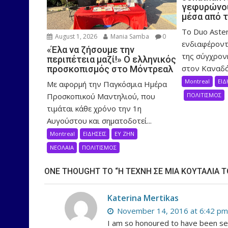
γεφυρώνου
μέσα από 
Το Duo Aster
August 1, 2026
Mania Samba
0
ενδιαφέροντ
«Έλα να ζήσουμε την
της σύγχρον
περιπέτεια μαζί!» Ο ελληνικός
στον Καναδά,
προσκοπισμός στο Μόντρεαλ
Montreal
ΕΙΔ
Με αφορμή την Παγκόσμια Ημέρα
Προσκοπικού Μαντηλιού, που
ΠΟΛΙΤΙΣΜΟΣ
τιμάται κάθε χρόνο την 1η
Αυγούστου και σηματοδοτεί...
Montreal
ΕΙΔΗΣΕΙΣ
ΕΥ ΖΗΝ
ΝΕΟΛΑΙΑ
ΠΟΛΙΤΙΣΜΟΣ
ONE THOUGHT TO “Η ΤΕΧΝΗ ΣΕ ΜΙΑ ΚΟΥΤΑΛΙΑ Τ
Katerina Mertikas
November 14, 2016 at 6:42 pm
I am so honoured to have been sele