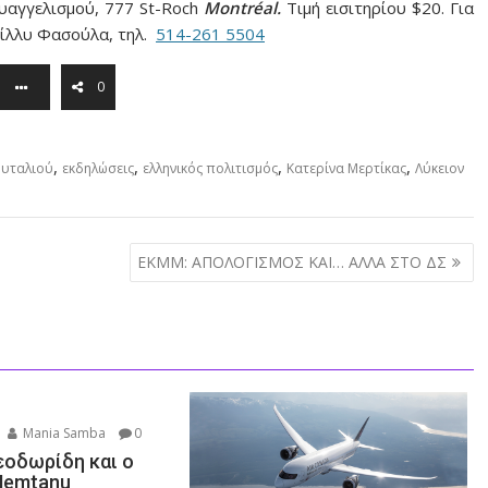
Ευαγγελισμού, 777 St-Roch
Montr
é
al.
Τιμή εισιτηρίου $20. Για
Βίλλυ Φασούλα, τηλ.
514-261 5504
0
,
,
,
,
ουταλιού
εκδηλώσεις
ελληνικός πολιτισμός
Κατερίνα Μερτίκας
Λύκειον
ΕΚΜΜ: ΑΠΟΛΟΓΙΣΜΟΣ ΚΑΙ… ΑΛΛΑ ΣΤΟ ΔΣ
Mania Samba
0
εοδωρίδη και ο
Nemtanu