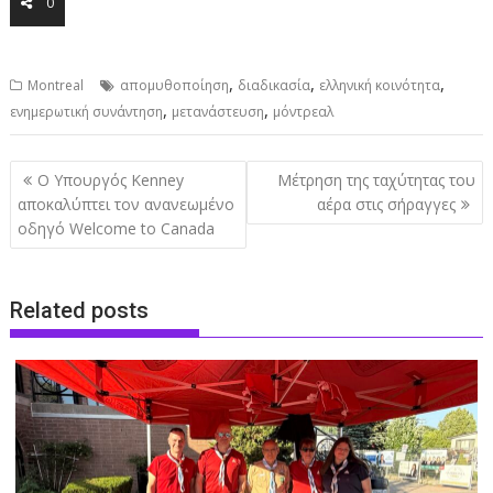
0
,
,
,
Montreal
απομυθοποίηση
διαδικασία
ελληνική κοινότητα
,
,
ενημερωτική συνάντηση
μετανάστευση
μόντρεαλ
Post
Ο Υπουργός Kenney
Μέτρηση της ταχύτητας του
navigation
αποκαλύπτει τον ανανεωμένο
αέρα στις σήραγγες
οδηγό Welcome to Canada
Related posts