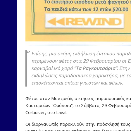
Επίσης, μια ακόμη εκδήλωση έντονου παραδ
περιμένουν φέτος στις 29 Φεβρουαρίου οι Έ
καρναβαλικό χορό
“Τα Ραγκουτσάρια”.
Στην 
εκδηλώσεις παραδοσιακού χαρακτήρα, με τα
επισκέπτονται σπίτια γνωστών και φίλων.
Φέτος στον Μοντρεάλ, ο ετήσιος παραδοσιακός κ
Καστοριέων “Ομόνοια”, το Σάββατο, 29 Φεβρουαρίου 
Corbusier, στο Laval.
Οι διοργανωτές παρακινούν στην πρόσκλησή τους 
κοστούμια και να συμμετάσχουν στο διαγωνισμό “