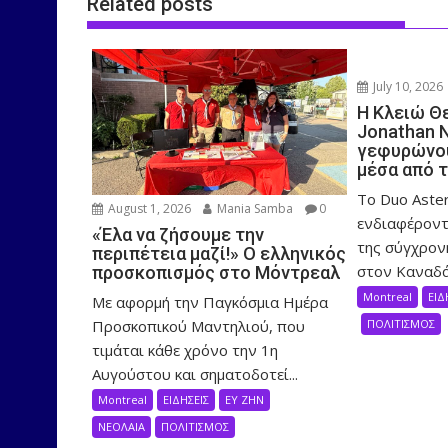
Related posts
July 10, 2026
Η Κλειώ Θ
Jonathan 
γεφυρώνου
μέσα από 
Το Duo Aster
August 1, 2026
Mania Samba
0
ενδιαφέροντ
«Έλα να ζήσουμε την
της σύγχρον
περιπέτεια μαζί!» Ο ελληνικός
στον Καναδά,
προσκοπισμός στο Μόντρεαλ
Montreal
ΕΙΔ
Με αφορμή την Παγκόσμια Ημέρα
Προσκοπικού Μαντηλιού, που
ΠΟΛΙΤΙΣΜΟΣ
τιμάται κάθε χρόνο την 1η
Αυγούστου και σηματοδοτεί...
Montreal
ΕΙΔΗΣΕΙΣ
ΕΥ ΖΗΝ
ΝΕΟΛΑΙΑ
ΠΟΛΙΤΙΣΜΟΣ