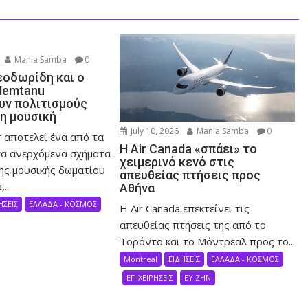
Mania Samba
0
εοδωρίδη και ο
Nemtanu
ν πολιτισμούς
τη μουσική
July 10, 2026
Mania Samba
0
 αποτελεί ένα από τα
Η Air Canada «σπάει» το
α ανερχόμενα σχήματα
χειμερινό κενό στις
ης μουσικής δωματίου
απευθείας πτήσεις προς
...
Αθήνα
ΗΣΕΙΣ
ΕΛΛΑΔΑ - ΚΟΣΜΟΣ
Η Air Canada επεκτείνει τις
απευθείας πτήσεις της από το
Τορόντο και το Μόντρεαλ προς το...
Montreal
ΕΙΔΗΣΕΙΣ
ΕΛΛΑΔΑ - ΚΟΣΜΟΣ
ΕΠΙΧΕΙΡΗΣΕΙΣ
ΕΥ ΖΗΝ