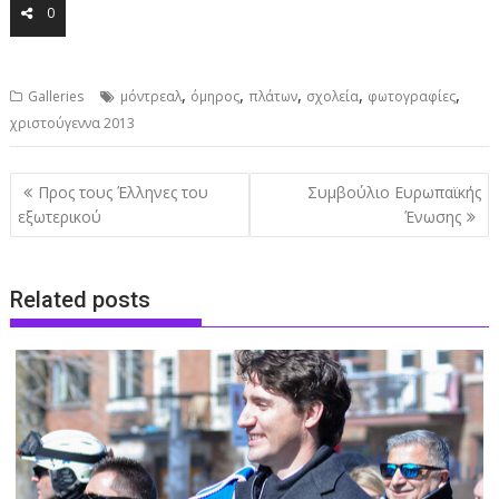
0
,
,
,
,
,
Galleries
μόντρεαλ
όμηρος
πλάτων
σχολεία
φωτογραφίες
χριστούγεννα 2013
Post
Προς τους Έλληνες του
Συμβούλιο Ευρωπαϊκής
navigation
εξωτερικού
Ένωσης
Related posts