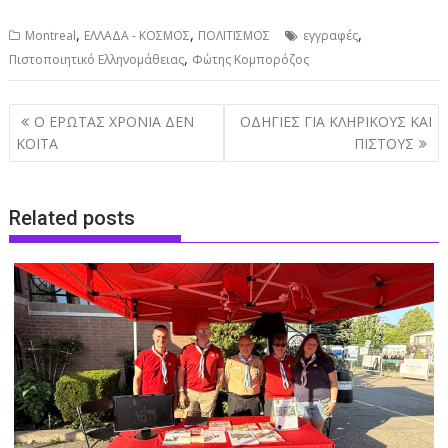
,
,
,
Montreal
ΕΛΛΑΔΑ - ΚΟΣΜΟΣ
ΠΟΛΙΤΙΣΜΟΣ
εγγραφές
,
Πιστοποιητικό Ελληνομάθειας
Φώτης Κομπορόζος
Post
Ο ΕΡΩΤΑΣ ΧΡΟΝΙΑ ΔΕΝ
ΟΔΗΓΙΕΣ ΓΙΑ ΚΛΗΡΙΚΟΥΣ ΚΑΙ
navigation
ΚΟΙΤΑ
ΠΙΣΤΟΥΣ
Related posts