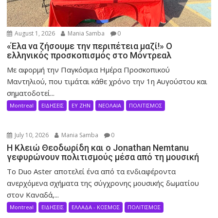
August 1, 2026
Mania Samba
0
«Έλα να ζήσουμε την περιπέτεια μαζί!» Ο
ελληνικός προσκοπισμός στο Μόντρεαλ
Με αφορμή την Παγκόσμια Ημέρα Προσκοπικού
Μαντηλιού, που τιμάται κάθε χρόνο την 1η Αυγούστου και
σηματοδοτεί...
Montreal
ΕΙΔΗΣΕΙΣ
ΕΥ ΖΗΝ
ΝΕΟΛΑΙΑ
ΠΟΛΙΤΙΣΜΟΣ
July 10, 2026
Mania Samba
0
Η Κλειώ Θεοδωρίδη και ο Jonathan Nemtanu
γεφυρώνουν πολιτισμούς μέσα από τη μουσική
Το Duo Aster αποτελεί ένα από τα ενδιαφέροντα
ανερχόμενα σχήματα της σύγχρονης μουσικής δωματίου
στον Καναδά,...
Montreal
ΕΙΔΗΣΕΙΣ
ΕΛΛΑΔΑ - ΚΟΣΜΟΣ
ΠΟΛΙΤΙΣΜΟΣ