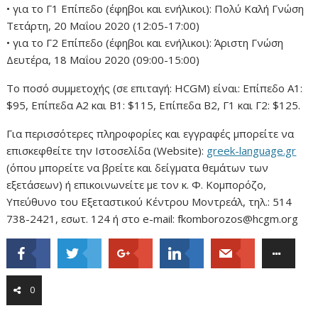
• για το Γ1 Επίπεδο (έφηβοι και ενήλικοι): Πολύ Καλή Γνώση
Τετάρτη, 20 Μαΐου 2020 (12:05-17:00)
• για το Γ2 Επίπεδο (έφηβοι και ενήλικοι): Άριστη Γνώση
Δευτέρα, 18 Μαΐου 2020 (09:00-15:00)
Το ποσό συμμετοχής (σε επιταγή: HCGM) είναι: Επίπεδο Α1:
$95, Επίπεδα Α2 και Β1: $115, Επίπεδα Β2, Γ1 και Γ2: $125.
Για περισσότερες πληροφορίες και εγγραφές μπορείτε να
επισκεφθείτε την Ιστοσελίδα (Website):
greek-language.gr
(όπου μπορείτε να βρείτε και δείγματα θεμάτων των
εξετάσεων) ή επικοινωνείτε με τον κ. Φ. Κομπορόζο,
Υπεύθυνο του Εξεταστικού Κέντρου Μοντρεάλ, τηλ.: 514
738-2421, εσωτ. 124 ή στο e-mail: fkomborozos@hcgm.org
0